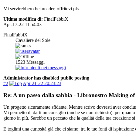
Mi servirebbero betareader, offritevi pls.
Ultima modifica di:
FinalFabbiX
Apr-17-22 11:54:03
FinalFabbiX
Cavaliere del Sole
1523
Messaggi
Administrator has disabled public posting
#2
Apr-21-22 20:23:23
Re: A un passo dalla sabbia - Libronostro Making of
Un progetto sicuramente sfidante. Mentre scrivo dovresti aver concluso 
Mi permetto di darti un consiglio (anche se non richiesto): per quanto 
giorno in più. Sarebbe un peccato che la qualità della tua creazione s
E toglimi una curiosità già che ci siamo: tra le tue fonti di ispirazione