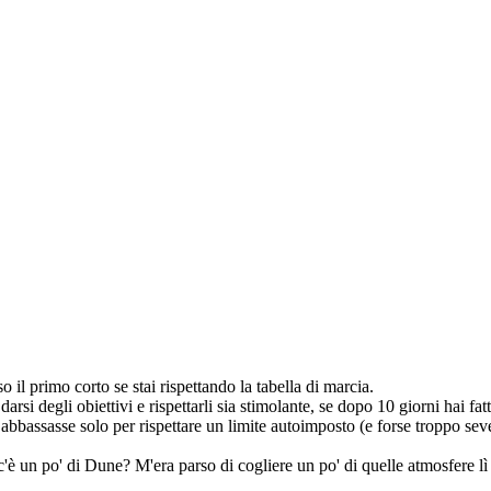
il primo corto se stai rispettando la tabella di marcia.
darsi degli obiettivi e rispettarli sia stimolante, se dopo 10 giorni hai
i abbassasse solo per rispettare un limite autoimposto (e forse troppo s
 c'è un po' di Dune? M'era parso di cogliere un po' di quelle atmosfere lì 