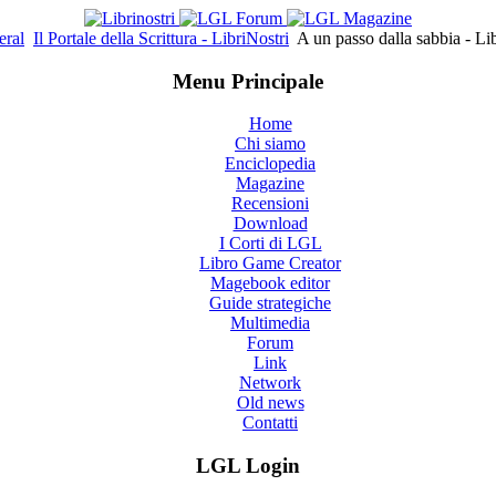
eral
Il Portale della Scrittura - LibriNostri
A un passo dalla sabbia - L
Menu Principale
Home
Chi siamo
Enciclopedia
Magazine
Recensioni
Download
I Corti di LGL
Libro Game Creator
Magebook editor
Guide strategiche
Multimedia
Forum
Link
Network
Old news
Contatti
LGL Login