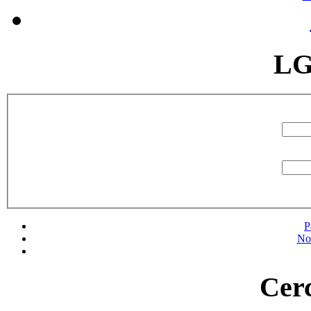
LG
P
No
Cerc