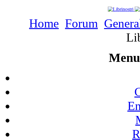
Home
Forum
Genera
Li
Menu 
C
En
R