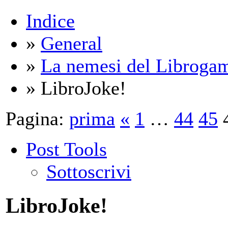
Indice
»
General
»
La nemesi del Libroga
» LibroJoke!
Pagina:
prima
«
1
…
44
45
Post Tools
Sottoscrivi
LibroJoke!