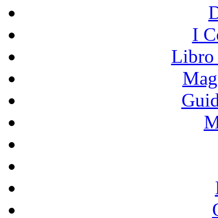
I C
Libro
Mage
Guid
M