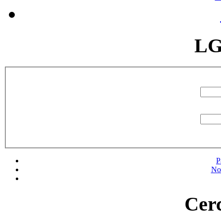
LG
P
No
Cerc