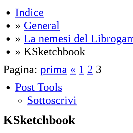
Indice
»
General
»
La nemesi del Libroga
» KSketchbook
Pagina:
prima
«
1
2
3
Post Tools
Sottoscrivi
KSketchbook