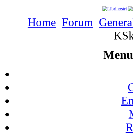
Home
Forum
Genera
KSk
Menu 
C
En
R