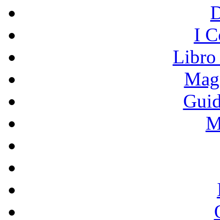
I C
Libro
Mage
Guid
M