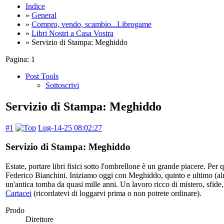
Indice
»
General
»
Compro, vendo, scambio...Librogame
»
Libri Nostri a Casa Vostra
» Servizio di Stampa: Meghiddo
Pagina:
1
Post Tools
Sottoscrivi
Servizio di Stampa: Meghiddo
#1
Lug-14-25 08:02:27
Servizio di Stampa: Meghiddo
Estate, portare libri fisici sotto l'ombrellone è un grande piacere. Per
Federico Bianchini. Iniziamo oggi con Meghiddo, quinto e ultimo (alme
un'antica tomba da quasi mille anni. Un lavoro ricco di mistero, sfid
Cartacei
(ricordatevi di loggarvi prima o non potrete ordinare).
Prodo
Direttore