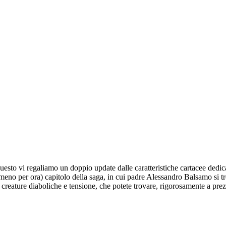
 questo vi regaliamo un doppio update dalle caratteristiche cartacee dedi
no per ora) capitolo della saga, in cui padre Alessandro Balsamo si trov
e, creature diaboliche e tensione, che potete trovare, rigorosamente a p