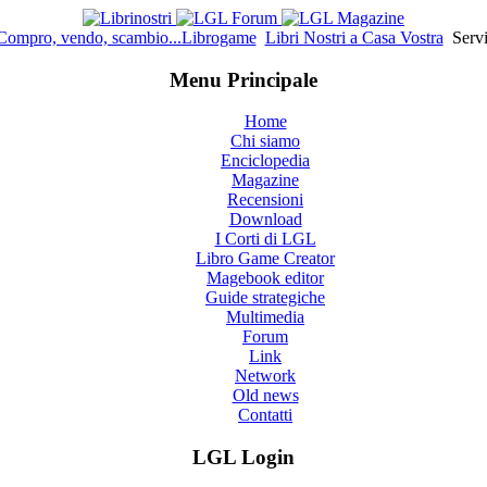
Compro, vendo, scambio...Librogame
Libri Nostri a Casa Vostra
Servi
Menu Principale
Home
Chi siamo
Enciclopedia
Magazine
Recensioni
Download
I Corti di LGL
Libro Game Creator
Magebook editor
Guide strategiche
Multimedia
Forum
Link
Network
Old news
Contatti
LGL Login