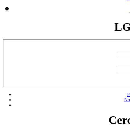
LG
P
No
Cerc