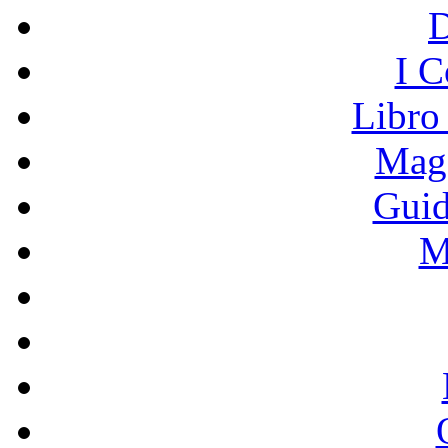
I C
Libro
Mage
Guid
M