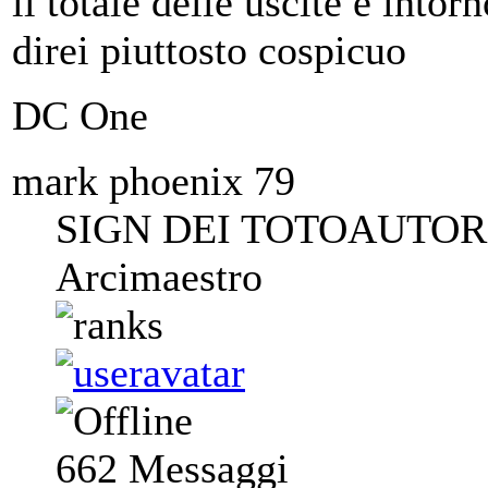
il totale delle uscite è intor
direi piuttosto cospicuo
DC One
mark phoenix 79
SIGN DEI TOTOAUTORI
Arcimaestro
662
Messaggi