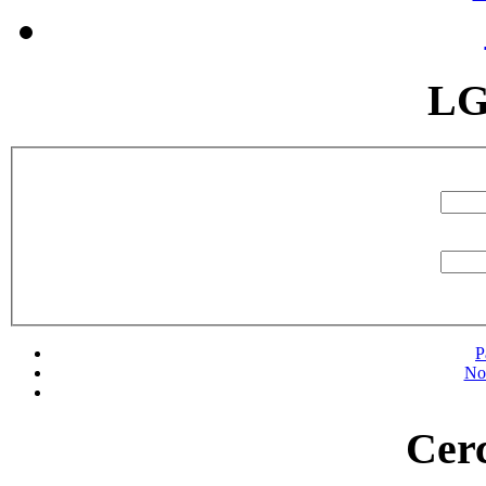
LG
P
No
Cerc