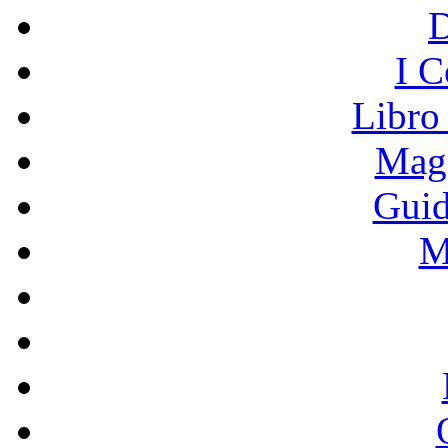
I C
Libro
Mage
Guid
M