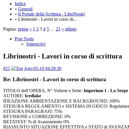
Indice
»
General
»
Il Portale della Scrittura - LibriNostri
» Librinostri - Lavori in corso di...
Pagina:
prima
«
1
2
3
4
5
…
21
»
ultimo
Post Tools
Sottoscrivi
Librinostri - Lavori in corso di scrittura
#21
Ago-05-10 04:28:30
Re: Librinostri - Lavori in corso di scrittura
TITOLO dell’OPERA, N° Volume e Serie:
Imperium 1 - La Serpe
AUTORE:
Icedlake
IDEAZIONE AMBIENTAZIONE E BACKGROUND: 100%
STESURA REGOLAMENTO e SISTEMA DI GIOCO: Regolamento sti
STESURA PARAGRAFI: 75%
REVISIONE e CORREZIONE: 0%
BETATEST: % di Avanzamento 0%
RIASSUNTO SITUAZIONE EFFETTIVA e STATO di AVANZAMENTO dei L