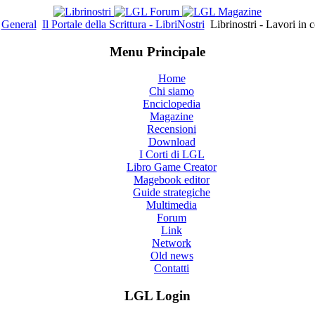
General
Il Portale della Scrittura - LibriNostri
Librinostri - Lavori in c
Menu Principale
Home
Chi siamo
Enciclopedia
Magazine
Recensioni
Download
I Corti di LGL
Libro Game Creator
Magebook editor
Guide strategiche
Multimedia
Forum
Link
Network
Old news
Contatti
LGL Login