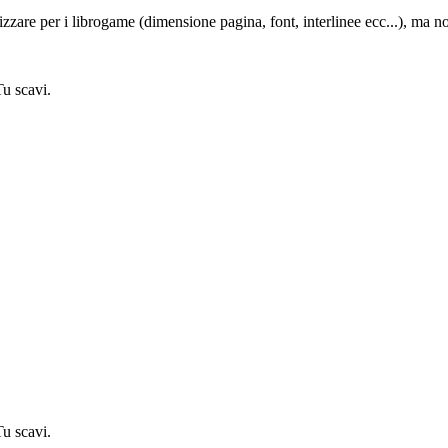
zzare per i librogame (dimensione pagina, font, interlinee ecc...), ma no
Tu scavi.
Tu scavi.