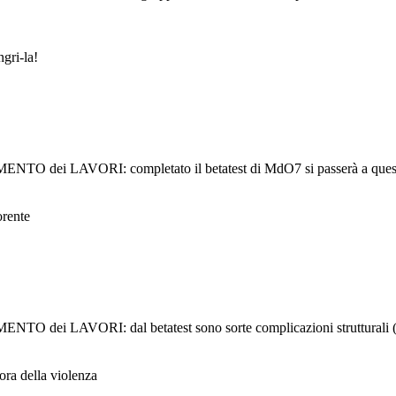
gri-la!
i LAVORI: completato il betatest di MdO7 si passerà a ques
rente
ORI: dal betatest sono sorte complicazioni strutturali (vedi th
ra della violenza