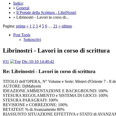
Indice
»
General
»
Il Portale della Scrittura - LibriNostri
» Librinostri - Lavori in corso di...
Pagina:
prima
«
1
2
3
4
5
6
…
21
»
ultimo
Post Tools
Sottoscrivi
Librinostri - Lavori in corso di scrittura
#31
Dic-10-10 14:40:42
Re: Librinostri - Lavori in corso di scrittura
TITOLO dell’OPERA, N° Volume e Serie: Misteri d'Oriente 7 - Il des
AUTORE: DjMahyem
IDEAZIONE AMBIENTAZIONE E BACKGROUND: 100%
STESURA REGOLAMENTO e SISTEMA DI GIOCO: 100%
STESURA PARAGRAFI: 100%
REVISIONE e CORREZIONE: 100%
BETATEST: % di Avanzamento 80%
RIASSUNTO SITUAZIONE EFFETTIVA e STATO di AVANZAMENTO dei LAV