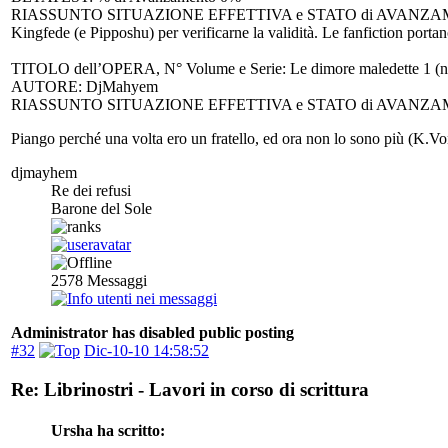
RIASSUNTO SITUAZIONE EFFETTIVA e STATO di AVANZAMENTO dei LAV
Kingfede (e Pipposhu) per verificarne la validità. Le fanfiction porta
TITOLO dell’OPERA, N° Volume e Serie: Le dimore maledette 1 (nom
AUTORE: DjMahyem
RIASSUNTO SITUAZIONE EFFETTIVA e STATO di AVANZAMENT
Piango perché una volta ero un fratello, ed ora non lo sono più (K.Vo
djmayhem
Re dei refusi
Barone del Sole
2578
Messaggi
Administrator has disabled public posting
#32
Dic-10-10 14:58:52
Re: Librinostri - Lavori in corso di scrittura
Ursha ha scritto: