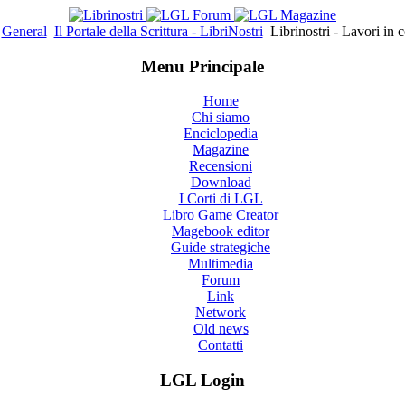
General
Il Portale della Scrittura - LibriNostri
Librinostri - Lavori in c
Menu Principale
Home
Chi siamo
Enciclopedia
Magazine
Recensioni
Download
I Corti di LGL
Libro Game Creator
Magebook editor
Guide strategiche
Multimedia
Forum
Link
Network
Old news
Contatti
LGL Login