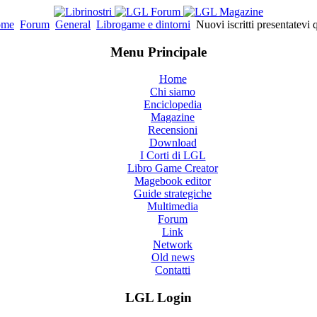
ome
Forum
General
Librogame e dintorni
Nuovi iscritti presentatevi 
Menu Principale
Home
Chi siamo
Enciclopedia
Magazine
Recensioni
Download
I Corti di LGL
Libro Game Creator
Magebook editor
Guide strategiche
Multimedia
Forum
Link
Network
Old news
Contatti
LGL Login