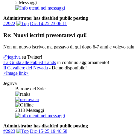
2
Messaggi
Administrator has disabled public posting
#2922
Dic-14-25 23:06:11
Re: Nuovi iscritti presentatevi qui!
Non un nuovo iscrivo, ma passavo di qui dopo 6-7 anni e volevo sal
@jegriva
su Twitter!
La Guida alle Fabled Lands
in continuo aggiornamento!
Il Cavaliere del Nevada
- Demo disponibile!
<Image link>
Jegriva
Barone del Sole
2318
Messaggi
Administrator has disabled public posting
#2923
Dic-15-25 19:46:58