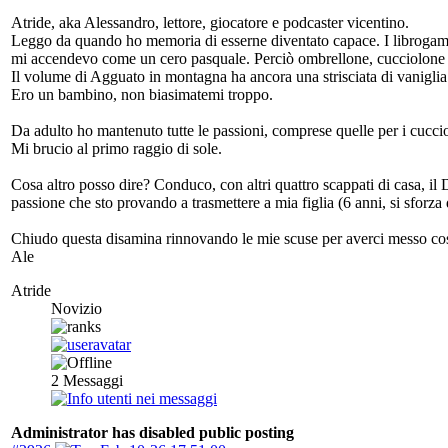
Atride, aka Alessandro, lettore, giocatore e podcaster vicentino.
Leggo da quando ho memoria di esserne diventato capace. I librogame 
mi accendevo come un cero pasquale. Perciò ombrellone, cucciolone e
Il volume di Agguato in montagna ha ancora una strisciata di vaniglia 
Ero un bambino, non biasimatemi troppo.
Da adulto ho mantenuto tutte le passioni, comprese quelle per i cucci
Mi brucio al primo raggio di sole.
Cosa altro posso dire? Conduco, con altri quattro scappati di casa, i
passione che sto provando a trasmettere a mia figlia (6 anni, si sforza
Chiudo questa disamina rinnovando le mie scuse per averci messo così
Ale
Atride
Novizio
2
Messaggi
Administrator has disabled public posting