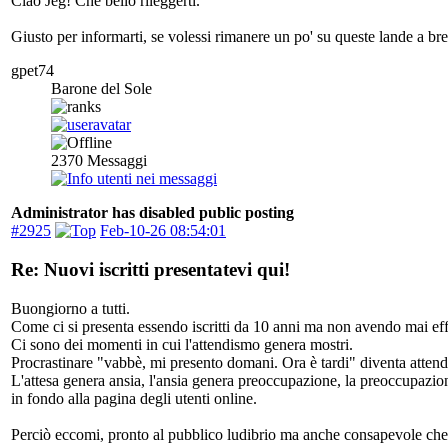
Ciao Jeg! Che bello rileggerti.
Giusto per informarti, se volessi rimanere un po' su queste lande a brev
gpet74
Barone del Sole
2370
Messaggi
Administrator has disabled public posting
#2925
Feb-10-26 08:54:01
Re: Nuovi iscritti presentatevi qui!
Buongiorno a tutti.
Come ci si presenta essendo iscritti da 10 anni ma non avendo mai eff
Ci sono dei momenti in cui l'attendismo genera mostri.
Procrastinare "vabbè, mi presento domani. Ora è tardi" diventa attend
L'attesa genera ansia, l'ansia genera preoccupazione, la preoccupazio
in fondo alla pagina degli utenti online.
Perciò eccomi, pronto al pubblico ludibrio ma anche consapevole che