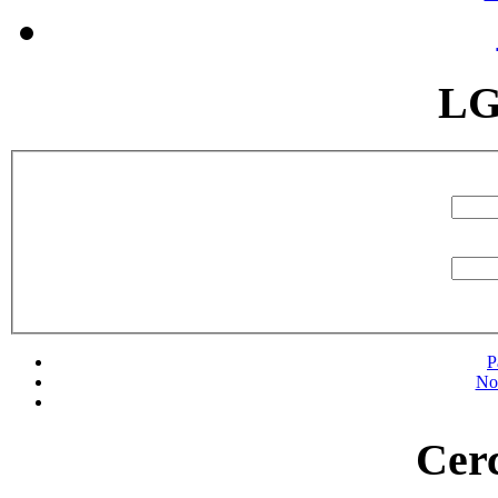
LG
P
No
Cerc