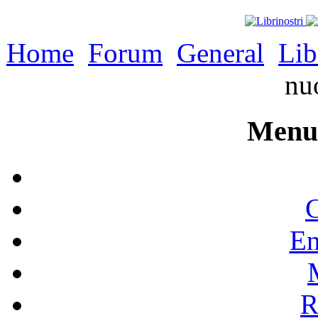
Home
Forum
General
Lib
nu
Menu 
C
En
R