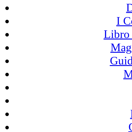
I C
Libro
Mage
Guid
M