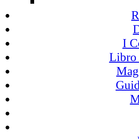
R
I C
Libro
Mage
Guid
M