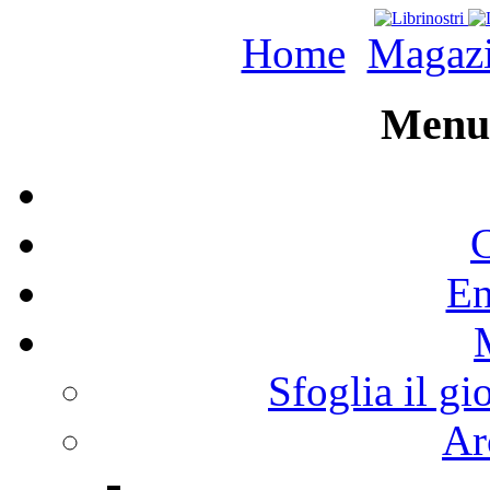
Home
Magaz
Menu 
C
En
Sfoglia il gi
Ar