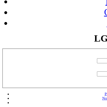
LG
P
No