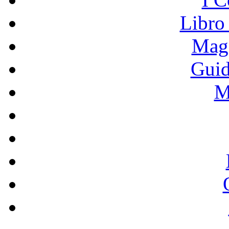
Libro
Mage
Guid
M