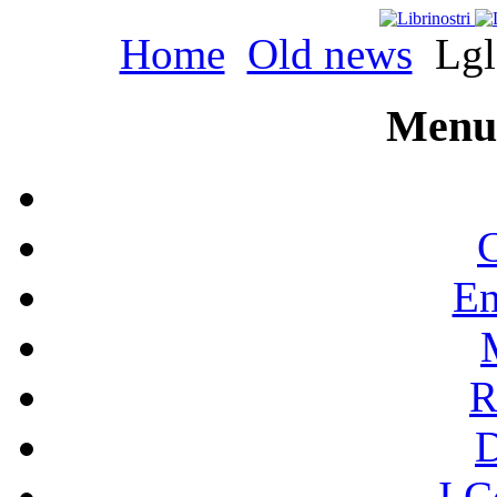
Home
Old news
Lgl 
Menu 
C
En
R
I C