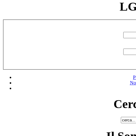
LG
P
No
Cerc