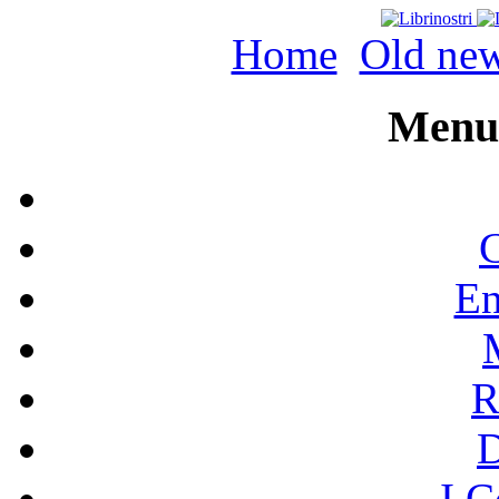
Home
Old ne
Menu 
C
En
R
I C