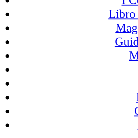
Libro
Mage
Guid
M