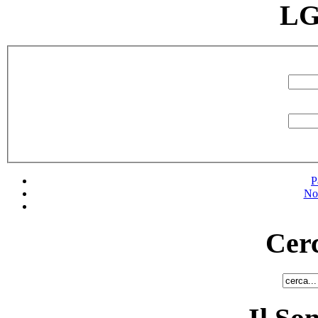
LG
P
No
Cerc