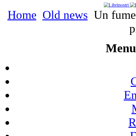
Home
Old news
Un fumet
p
Menu 
C
En
R