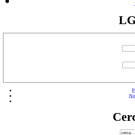
LG
P
No
Cerc