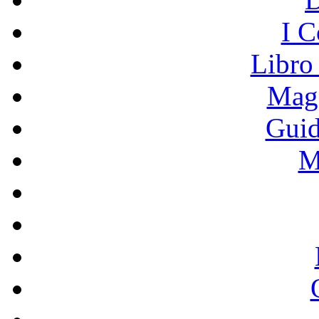
I C
Libro
Mage
Guid
M