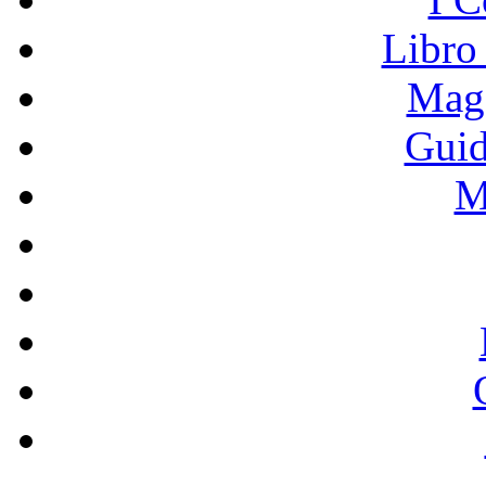
Libro
Mage
Guid
M