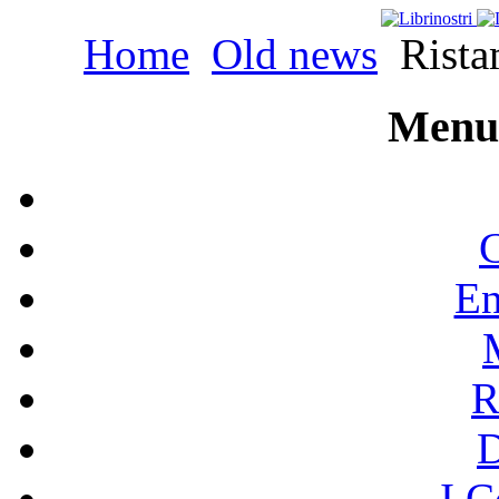
Home
Old news
Ristam
Menu 
C
En
R
I C