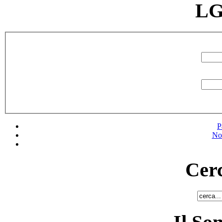
LG
P
No
Cerc