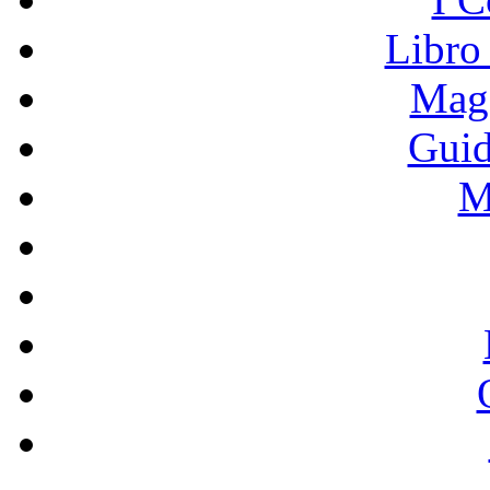
Libro
Mage
Guid
M