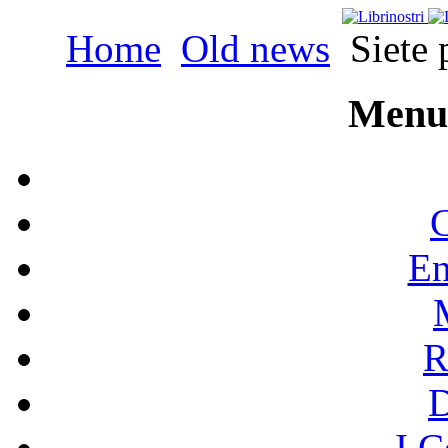
Home
Old news
Siete p
Menu 
C
En
R
I C