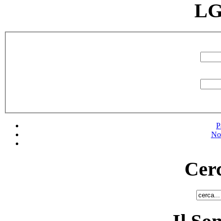
LG
P
No
Cerc