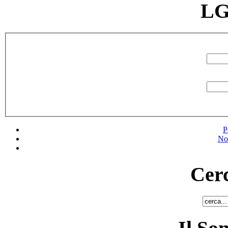
LG
P
No
Cerc