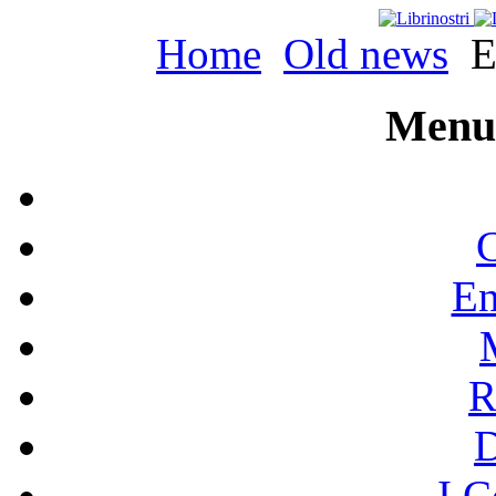
Home
Old news
Es
Menu 
C
En
R
I C