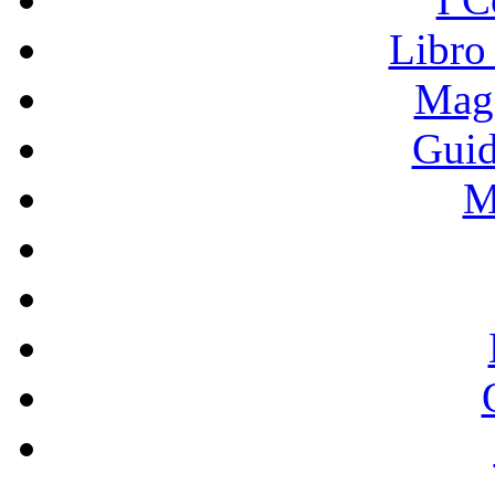
Libro
Mage
Guid
M