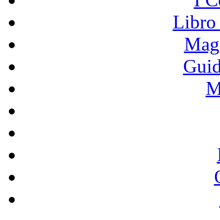
Libro
Mage
Guid
M