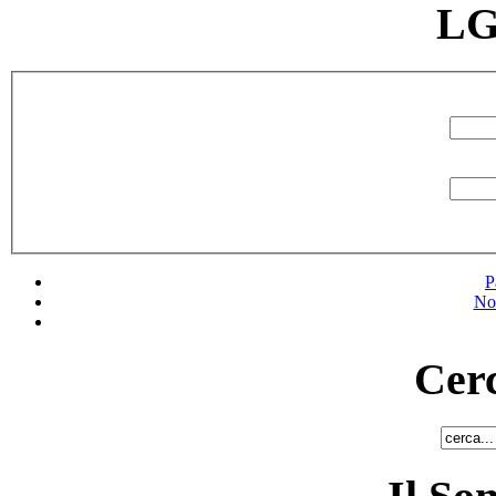
LG
P
No
Cerc