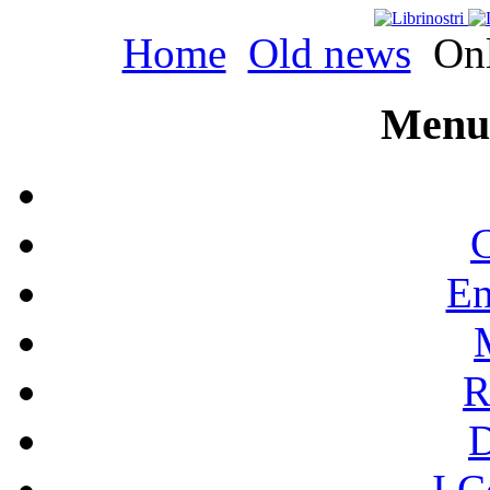
Home
Old news
Onl
Menu 
C
En
R
I C