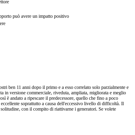
ttore
upporto può avere un impatto positivo
ere
stri ben 11 anni dopo il primo e a esso correlato solo parzialmente e
a in versione commerciale, riveduta, ampliata, migliorata e meglio
sì è andato a ripescare il predecessore, quello che fino a poco
cellente soprattutto a causa dell'eccessivo livello di difficoltà. Il
litudine, con il compito di riattivarne i generatori. Se volete