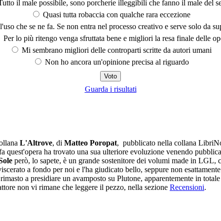
utto il male possibile, sono porcherie illeggibili che fanno il male del se
Quasi tutta robaccia con qualche rara eccezione
'uso che se ne fa. Se non entra nel processo creativo e serve solo da s
Per lo più ritengo venga sfruttata bene e migliori la resa finale delle op
Mi sembrano migliori delle controparti scritte da autori umani
Non ho ancora un'opinione precisa al riguardo
Guarda i risultati
collana
L'Altrove
, di
Matteo Poropat
, pubblicato nella collana LibriNo
a quest'opera ha trovato una sua ulteriore evoluzione venendo pubblicat
Sole
però, lo sapete, è un grande sostenitore dei volumi made in LGL, co
scerato a fondo per noi e l'ha giudicato bello, seppure non esattamente ec
rimasto a presidiare un avamposto su Plutone, apparentemente in totale so
dattore non vi rimane che leggere il pezzo, nella sezione
Recensioni
.