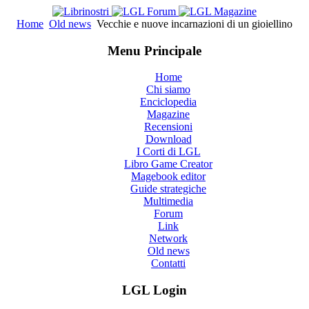
Home
Old news
Vecchie e nuove incarnazioni di un gioiellino
Menu Principale
Home
Chi siamo
Enciclopedia
Magazine
Recensioni
Download
I Corti di LGL
Libro Game Creator
Magebook editor
Guide strategiche
Multimedia
Forum
Link
Network
Old news
Contatti
LGL Login