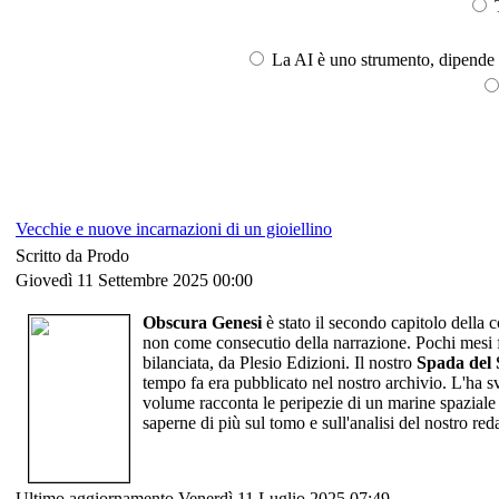
T
La AI è uno strumento, dipende l
Vecchie e nuove incarnazioni di un gioiellino
Scritto da Prodo
Giovedì 11 Settembre 2025 00:00
Obscura Genesi
è stato il secondo capitolo della 
non come consecutio della narrazione. Pochi mesi f
bilanciata, da Plesio Edizioni. Il nostro
Spada del 
tempo fa era pubblicato nel nostro archivio. L'ha svi
volume racconta le peripezie di un marine spaziale 
saperne di più sul tomo e sull'analisi del nostro re
Ultimo aggiornamento Venerdì 11 Luglio 2025 07:49