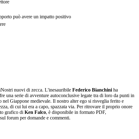
ttore
upporto può avere un impatto positivo
ere
iNostri nuovi di zecca. L'inesauribile
Federico Bianchini
ha
ffre una serie di avventure autoconclusive legate tra di loro da punti in
o nel Giappone medievale. Il nostro alter ego si risveglia ferito e
za, di cui lui era a capo, spazzata via. Per ritrovare il proprio onore
to grafico di
Ken Falco
, è disponibile in formato PDF,
 sul forum per domande e commenti.