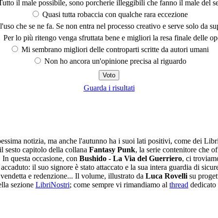
utto il male possibile, sono porcherie illeggibili che fanno il male del se
Quasi tutta robaccia con qualche rara eccezione
'uso che se ne fa. Se non entra nel processo creativo e serve solo da s
Per lo più ritengo venga sfruttata bene e migliori la resa finale delle op
Mi sembrano migliori delle controparti scritte da autori umani
Non ho ancora un'opinione precisa al riguardo
Guarda i risultati
essima notizia, ma anche l'autunno ha i suoi lati positivi, come dei Libr
il sesto capitolo della collana
Fantasy Punk
, la serie contenitore che o
 In questa occasione, con
Bushido - La Via del Guerriero
, ci troviam
aduto: il suo signore è stato attaccato e la sua intera guardia di sicurez
 vendetta e redenzione... Il volume, illustrato da
Luca Rovelli
su proget
nella sezione
LibriNostri
; come sempre vi rimandiamo al
thread
dedicato