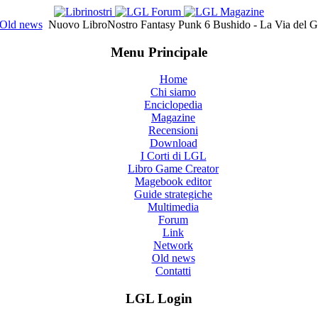
Old news
Nuovo LibroNostro Fantasy Punk 6 Bushido - La Via del G
Menu Principale
Home
Chi siamo
Enciclopedia
Magazine
Recensioni
Download
I Corti di LGL
Libro Game Creator
Magebook editor
Guide strategiche
Multimedia
Forum
Link
Network
Old news
Contatti
LGL Login