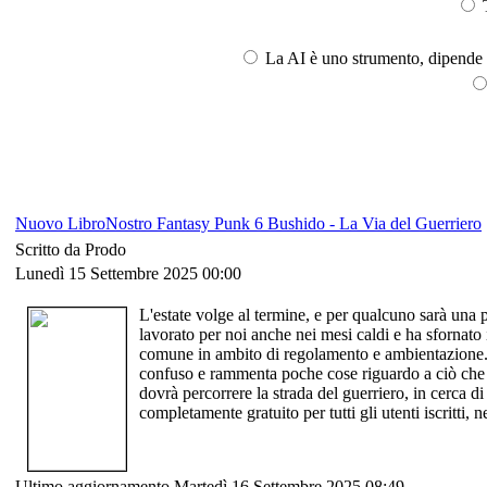
T
La AI è uno strumento, dipende l
Nuovo LibroNostro Fantasy Punk 6 Bushido - La Via del Guerriero
Scritto da Prodo
Lunedì 15 Settembre 2025 00:00
L'estate volge al termine, e per qualcuno sarà una p
lavorato per noi anche nei mesi caldi e ha sfornato 
comune in ambito di regolamento e ambientazione.
confuso e rammenta poche cose riguardo a ciò che acc
dovrà percorrere la strada del guerriero, in cerca di
completamente gratuito per tutti gli utenti iscritti, 
Ultimo aggiornamento Martedì 16 Settembre 2025 08:49