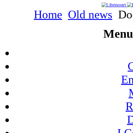
Home
Old news
Doo
Menu 
C
En
R
I C