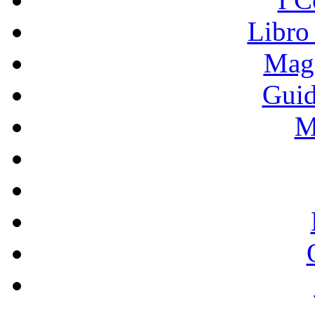
Libro
Mage
Guid
M