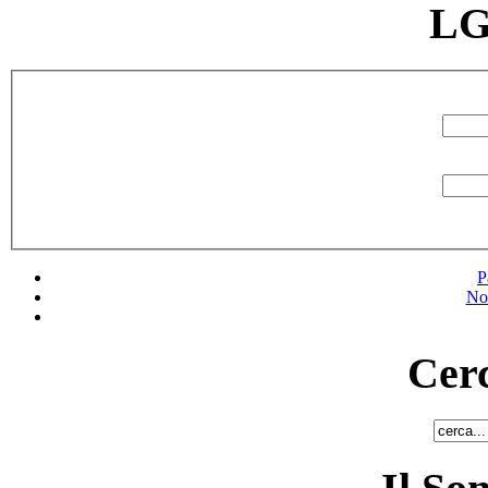
LG
P
No
Cerc