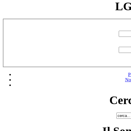
LG
P
No
Cerc