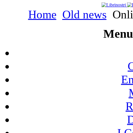
Home
Old news
Onli
Menu 
C
En
R
I C