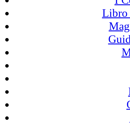
Libro
Mage
Guid
M