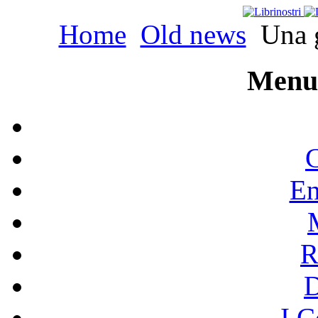
Home
Old news
Una g
Menu 
C
En
R
I C