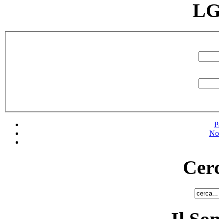
LG
P
No
Cerc