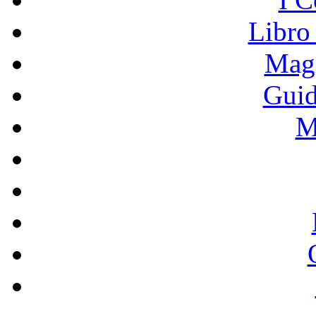
Libro
Mage
Guid
M