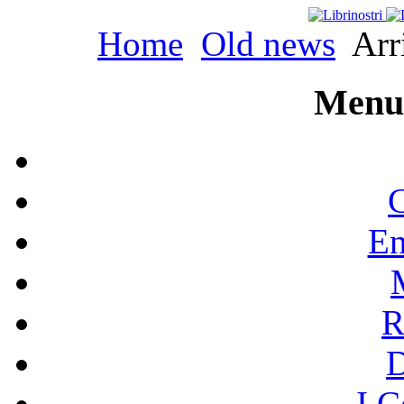
Home
Old news
Arr
Menu 
C
En
R
I C