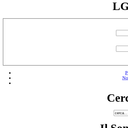
LG
P
No
Cerc