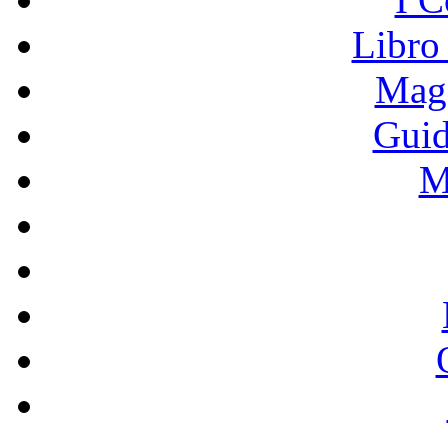
Libro
Mage
Guid
M