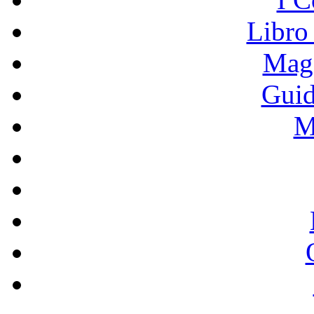
Libro
Mage
Guid
M