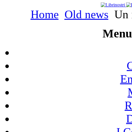
Home
Old news
Un r
Menu 
C
En
R
I C