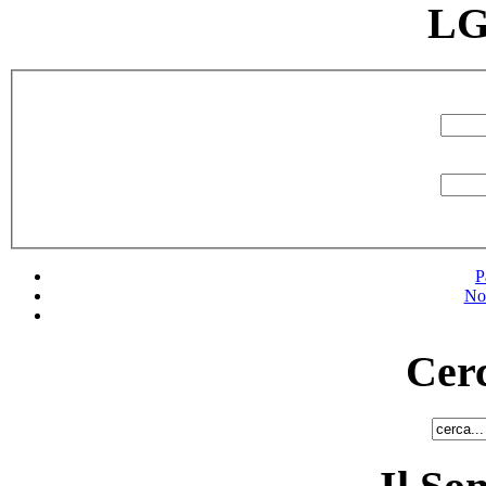
LG
P
No
Cerc