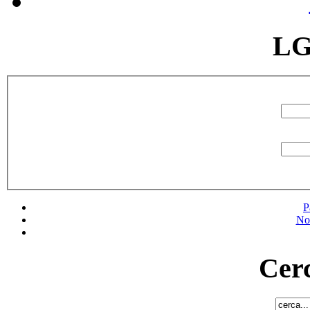
LG
P
No
Cerc