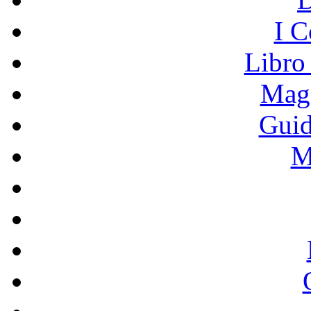
I C
Libro
Mage
Guid
M