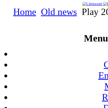
Home
Old news
Play 20
Menu 
C
En
R