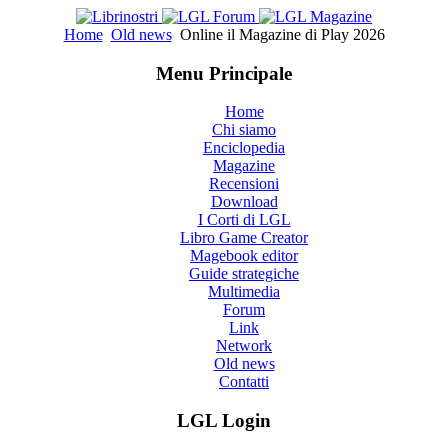
Home
Old news
Online il Magazine di Play 2026
Menu Principale
Home
Chi siamo
Enciclopedia
Magazine
Recensioni
Download
I Corti di LGL
Libro Game Creator
Magebook editor
Guide strategiche
Multimedia
Forum
Link
Network
Old news
Contatti
LGL Login