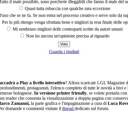
utto il male possibile, sono porcherie illeggibili che fanno il male del se
Quasi tutta robaccia con qualche rara eccezione
'uso che se ne fa. Se non entra nel processo creativo e serve solo da s
Per lo più ritengo venga sfruttata bene e migliori la resa finale delle op
Mi sembrano migliori delle controparti scritte da autori umani
Non ho ancora un'opinione precisa al riguardo
Guarda i risultati
 accadrà a Play a livello interattivo
? Allora scaricate LGL Magazine di
rofondimenti, protagonisti, l'elenco completo di tutte le novità a bivi e 
kermesse bolognese.
In versione printer friendly
, se volete portarla con
con un reader che consenta la visualizzazione a doppia pagina con conserva
arco Zamanni,
la parte grafica e l'impaginazione a cura di
Luca Rovel
Per domande e commenti visitate il
thread
dedicato sul forum.