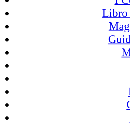
Libro
Mage
Guid
M