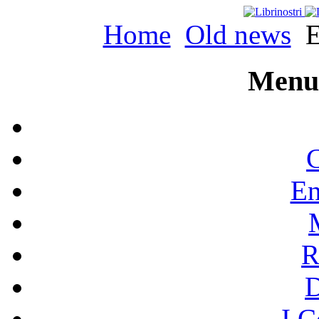
Home
Old news
E
Menu 
C
En
R
I C