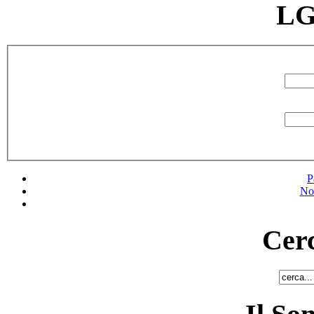
LG
P
No
Cerc