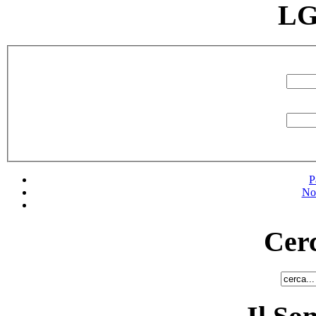
LG
P
No
Cerc