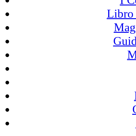
Libro
Mage
Guid
M