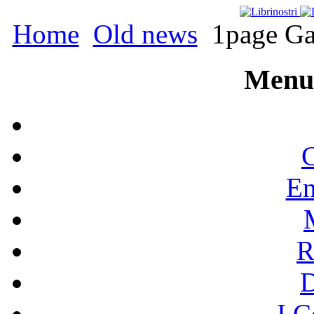
Home
Old news
1page Gam
Menu 
C
En
R
I C