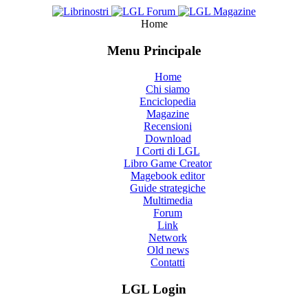
Home
Menu Principale
Home
Chi siamo
Enciclopedia
Magazine
Recensioni
Download
I Corti di LGL
Libro Game Creator
Magebook editor
Guide strategiche
Multimedia
Forum
Link
Network
Old news
Contatti
LGL Login