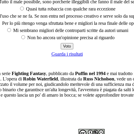
utto il male possibile, sono porcherie illeggibili che fanno il male del se
Quasi tutta robaccia con qualche rara eccezione
'uso che se ne fa. Se non entra nel processo creativo e serve solo da s
Per lo più ritengo venga sfruttata bene e migliori la resa finale delle op
Mi sembrano migliori delle controparti scritte da autori umani
Non ho ancora un'opinione precisa al riguardo
Guarda i risultati
a serie
Fighting Fantasy
, pubblicato da
Puffin nel 1994
e mai tradotto 
n. L'opera di
Robin Waterfield
, illustrata da
Russ Nicholson
, vede un 
zato il volume per noi, giudicandolo meritevole di una sufficienza ma de
 binario che garantisce un'alta longevità, l'avventura è piagata da salti l
 e questo lascia un po' di amaro in bocca; se volete approfondire trovat