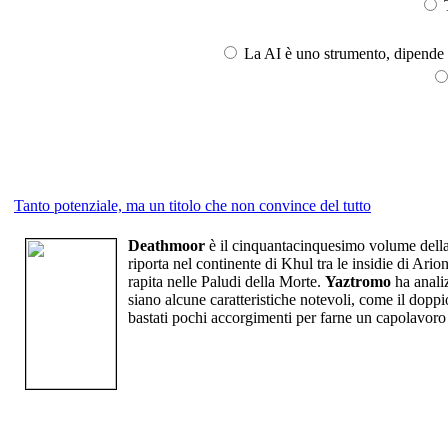
T
La AI è uno strumento, dipende l
Tanto potenziale, ma un titolo che non convince del tutto
Deathmoor
è il cinquantacinquesimo volume dell
riporta nel continente di Khul tra le insidie di Ario
rapita nelle Paludi della Morte.
Yaztromo
ha analiz
siano alcune caratteristiche notevoli, come il doppio
bastati pochi accorgimenti per farne un capolavoro