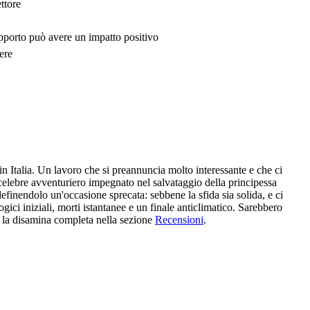
ttore
upporto può avere un impatto positivo
ere
in Italia. Un lavoro che si preannuncia molto interessante e che ci
celebre avventuriero impegnato nel salvataggio della principessa
finendolo un'occasione sprecata: sebbene la sfida sia solida, e ci
ogici iniziali, morti istantanee e un finale anticlimatico. Sarebbero
e la disamina completa nella sezione
Recensioni
.