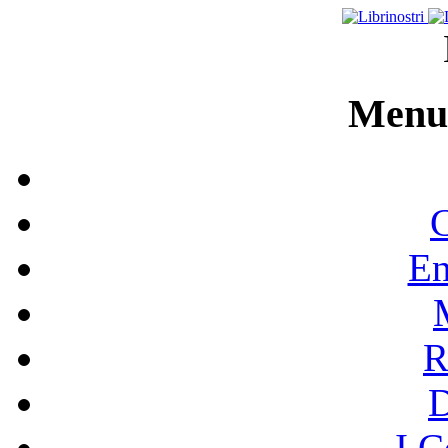
Menu 
C
En
R
I C