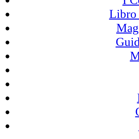
Libro
Mage
Guid
M