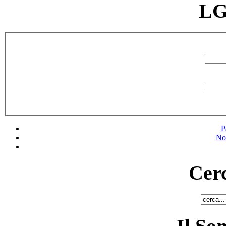
LG
P
No
Cerc