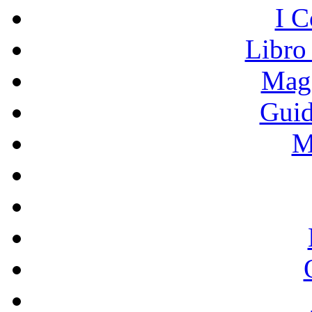
I C
Libro
Mage
Guid
M