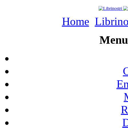
Home
Librino
Menu 
C
En
R