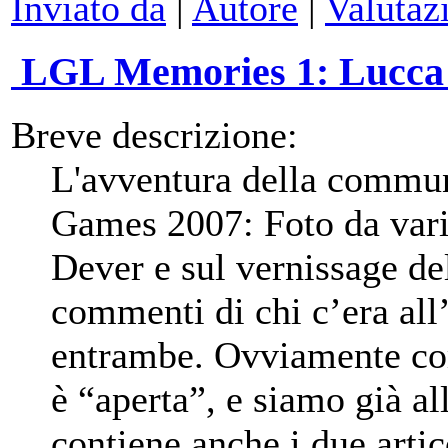
Inviato da
|
Autore
|
Valutaz
LGL Memories 1: Lucca 2
Breve descrizione:
L'avventura della commu
Games 2007: Foto da varie
Dever e sul vernissage del
commenti di chi c’era all’
entrambe. Ovviamente com
è “aperta”, e siamo già al
contiene anche i due artic