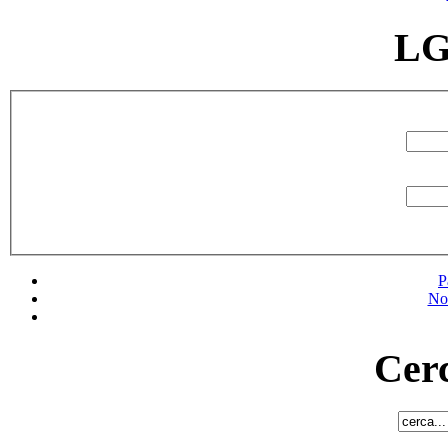
LG
P
No
Cerc