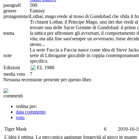
paragrafi
500
genere
Fantasy
protagonista/i
Lothar, mago erede al trono di Gundobad che sfida il frat
Ti chiami Lothar, il Principe Mago, uno dei due eredi al
trovare una delle Sacre Gemme di Gundobad: il primo che 
trama
la tattica per affrontare gli avversari, il comportamento 
vita; ma alla fine sara'sempre un avversario, forse decide
stesso...
La serie Faccia a Faccia nasce come idea di Steve Jacks
note
serie di Librogame giocabile in coppia contemporanea
specifico.
Edizioni
EL
1988
media voto
7
Nessuna recensione presente per questo libro
commenti
ordina per:
data commento
voto
Tiger Mask
6
2010-10-1
L'idea è ottima. La meccanica aggiunge longevità al gioco in quanto