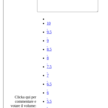
10
9.5
9
8.5
8
7.5
7
6.5
6
Clicka qui per
commentare e
5.5
votare il volume: