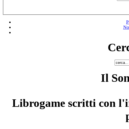
P
No
Cerc
Il So
Librogame scritti con l'i