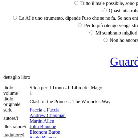
Tutto il male possibile, sono p
Quasi tutta rob
La AI è uno strumento, dipende l'uso che se ne fa. Se non ent
Per lo più ritengo venga sfru
Mi sembrano migliori d
Non ho ancora 
Guarda
dettaglio libro
titolo
Sfida per il Trono - Il Libro del Mago
volume
1
titolo
Clash of the Princes - The Warlock's Way
originale
serie
Faccia a Faccia
Andrew Chapman
autore/i
Martin Allen
illustratore/i
John Blanche
Eleonora Baron
traduttore/i
Saulo Bianco