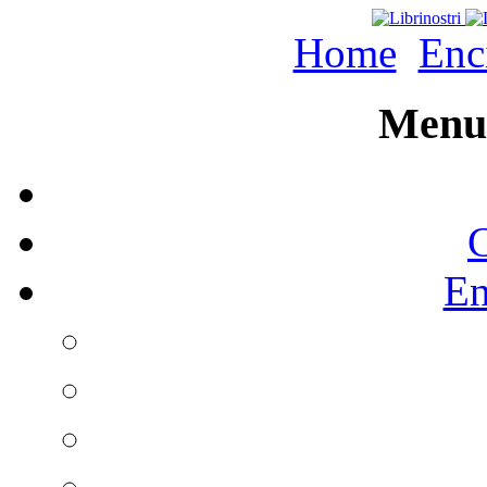
Home
Enc
Menu 
C
En