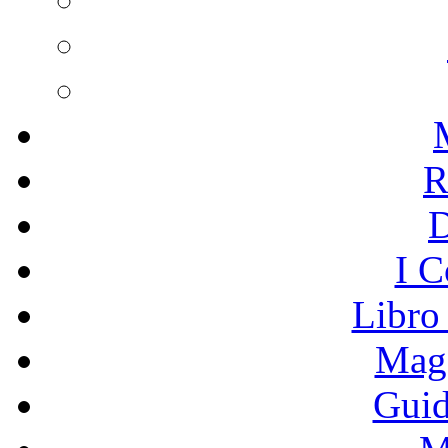
R
I C
Libro
Mage
Guid