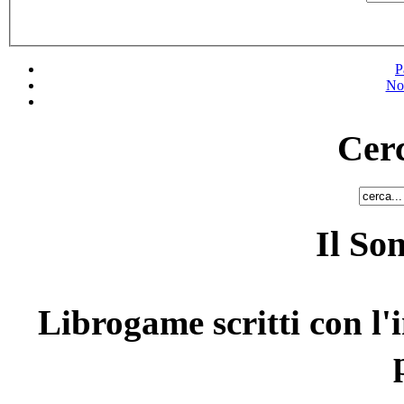
P
No
Cerc
Il So
Librogame scritti con l'i