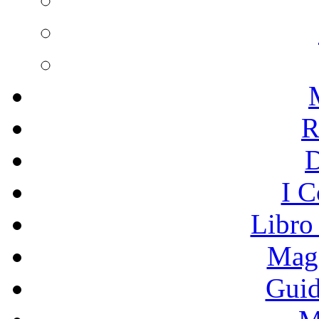
R
I C
Libro
Mage
Guid