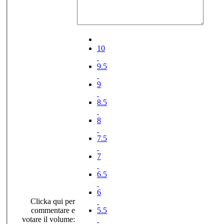
10
9.5
9
8.5
8
7.5
7
6.5
6
Clicka qui per
commentare e
5.5
votare il volume: