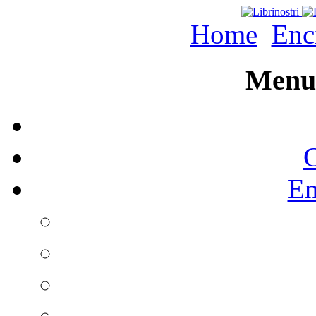
Home
Enc
Menu 
C
En