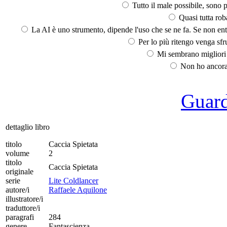
Tutto il male possibile, sono p
Quasi tutta rob
La AI è uno strumento, dipende l'uso che se ne fa. Se non ent
Per lo più ritengo venga sfru
Mi sembrano migliori d
Non ho ancora 
Guarda
dettaglio libro
titolo
Caccia Spietata
volume
2
titolo
Caccia Spietata
originale
serie
Lite Coldlancer
autore/i
Raffaele Aquilone
illustratore/i
traduttore/i
paragrafi
284
genere
Fantascienza