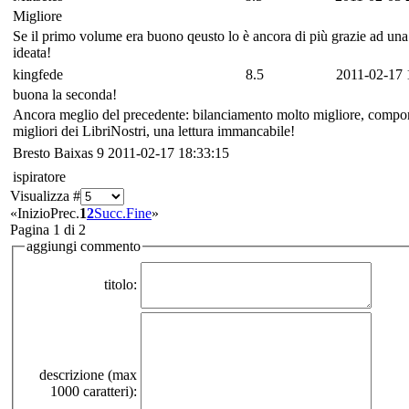
Migliore
Se il primo volume era buono qeusto lo è ancora di più grazie ad una
ideata!
kingfede
8.5
2011-02-17 
buona la seconda!
Ancora meglio del precedente: bilanciamento molto migliore, componente
migliori dei LibriNostri, una lettura immancabile!
Bresto Baixas
9
2011-02-17 18:33:15
ispiratore
Visualizza #
«
Inizio
Prec.
1
2
Succ.
Fine
»
Pagina 1 di 2
aggiungi commento
titolo:
descrizione (max
1000 caratteri):