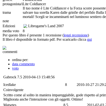
protagonista/i
Lite Coldlancer
Il tuo nome è Lite Coldlancer e la Forza scorre possente
trama
salvare tua sorella Karen dalle grinfie del perfido Balla 
mortali! Scegli se incamminarti nel luminoso sentiero d
note
Edizioni
Librogame's Land
2007
media voto
8
Per questo libro é presente 1 recensione (
leggi recensione
)
Il libro é disponibile in formato pdf. Per scaricarlo clicca
qui
commenti
ordina per:
data commento
voto
Gabrock
7.5
2010-04-13 15:48:56
Icedlake
8
2010-10-27 21:29:
Coinvolgente
Scritto come al solito in maniera impareggiabile, gode rispetto al p
Migliorata anche l'interazione con gli oggetti. Ottimo!
Matsetes
8.5
2011-02-03 