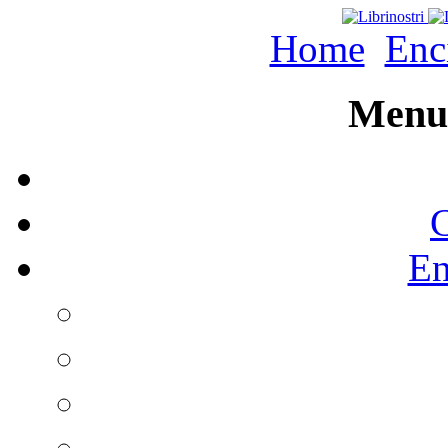
Home
Enc
Menu 
C
En