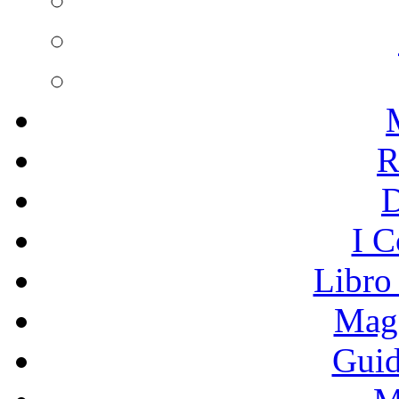
R
I C
Libro
Mage
Guid