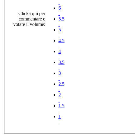
6
Clicka qui per
commentare e
5.5
votare il volume:
5
4.5
4
3.5
3
2.5
2
1.5
1