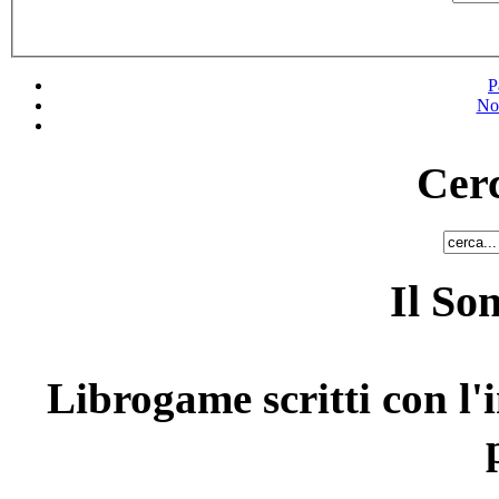
P
No
Cerc
Il So
Librogame scritti con l'i