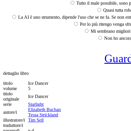
Tutto il male possibile, sono p
Quasi tutta rob
La AI è uno strumento, dipende l'uso che se ne fa. Se non ent
Per lo più ritengo venga sfru
Mi sembrano migliori d
Non ho ancora 
Guarda
dettaglio libro
titolo
Ice Dancer
volume
5
titolo
Ice Dancer
originale
serie
Starlight
Elizabeth Buchan
autore/i
Tessa Strickland
illustratore/i
Tim Sell
traduttore/i
paragrafi
n.d.