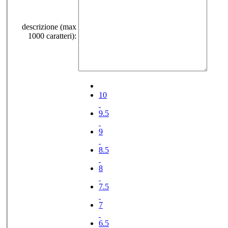
descrizione (max
1000 caratteri):
10
9.5
9
8.5
8
7.5
7
6.5