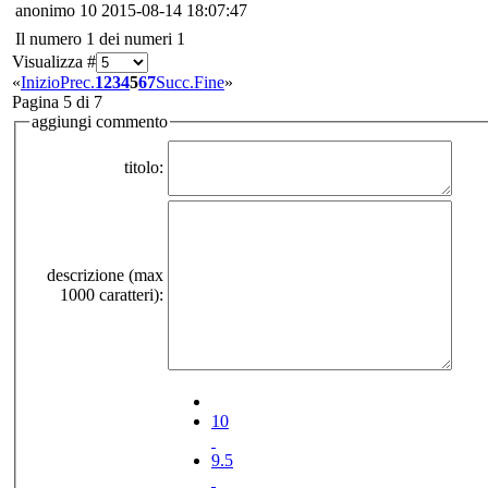
anonimo
10
2015-08-14 18:07:47
Il numero 1 dei numeri 1
Visualizza #
«
Inizio
Prec.
1
2
3
4
5
6
7
Succ.
Fine
»
Pagina 5 di 7
aggiungi commento
titolo:
descrizione (max
1000 caratteri):
10
9.5