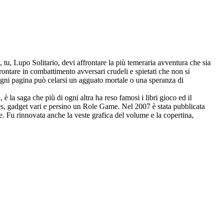
 tu, Lupo Solitario, devi affrontare la più temeraria avventura che sia
rontare in combattimento avversari crudeli e spietati che non si
ogni pagina può celarsi un agguato mortale o una speranza di
è la saga che più di ogni altra ha reso famosi i libri gioco ed il
ames, gadget vari e persino un Role Game. Nel 2007 è stata pubblicata
e. Fu rinnovata anche la veste grafica del volume e la copertina,