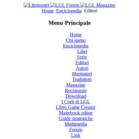
Home
Enciclopedia
Editori
Menu Principale
Home
Chi siamo
Enciclopedia
Libri
Serie
Editori
Autori
Illustratori
Traduttori
Magazine
Recensioni
Download
I Corti di LGL
Libro Game Creator
Magebook editor
Guide strategiche
Multimedia
Forum
Link