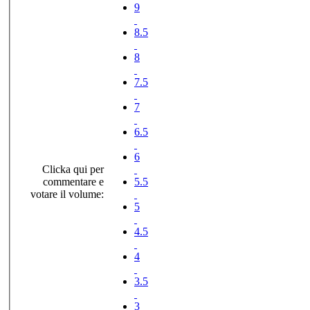
9
8.5
8
7.5
7
6.5
6
Clicka qui per
commentare e
5.5
votare il volume:
5
4.5
4
3.5
3