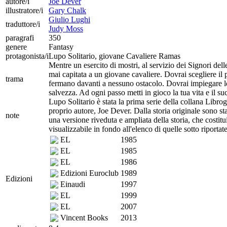
autore/i
Joe Dever
illustratore/i
Gary Chalk
Giulio Lughi
traduttore/i
Judy Moss
paragrafi
350
genere
Fantasy
protagonista/i
Lupo Solitario, giovane Cavaliere Ramas
Mentre un esercito di mostri, al servizio dei Signori del
mai capitata a un giovane cavaliere. Dovrai scegliere il 
trama
fermano davanti a nessuno ostacolo. Dovrai impiegare le
salvezza. Ad ogni passo metti in gioco la tua vita e il s
Lupo Solitario è stata la prima serie della collana Librog
proprio autore, Joe Dever. Dalla storia originale sono st
note
una versione riveduta e ampliata della storia, che costit
visualizzabile in fondo all'elenco di quelle sotto riportate
EL
1985
EL
1985
EL
1986
Edizioni Euroclub
1989
Edizioni
Einaudi
1997
EL
1999
EL
2007
Vincent Books
2013