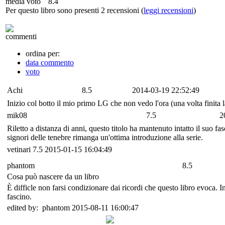
media voto
8.4
Per questo libro sono presenti 2 recensioni (
leggi recensioni
)
commenti
ordina per:
data commento
voto
Achi
8.5
2014-03-19 22:52:49
Inizio col botto il mio primo LG che non vedo l'ora (una volta finita la
mik08
7.5
2
Riletto a distanza di anni, questo titolo ha mantenuto intatto il suo 
signori delle tenebre rimanga un'ottima introduzione alla serie.
vetinari
7.5
2015-01-15 16:04:49
phantom
8.5
Cosa può nascere da un libro
È difficle non farsi condizionare dai ricordi che questo libro evoca. I
fascino.
edited by: phantom 2015-08-11 16:00:47