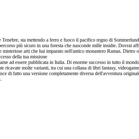
le Tenebre, sta mettendo a ferro e fuoco il pacifico regno di Sommerlund,
percorso più sicuro in una foresta che nasconde mille insidie. Dovrai aff
 misteriose arti che hai imparato nell'antico monastero Ramas. Dietro 
uccesso della tua missione
ame ad essere pubblicata in Italia. Di enorme successo in tutto il mondo, 
ate ricavate molte varianti, tra cui una collana di libri fantasy, videog
uisce di fatto una versione completamente diversa dell'avventura original
.