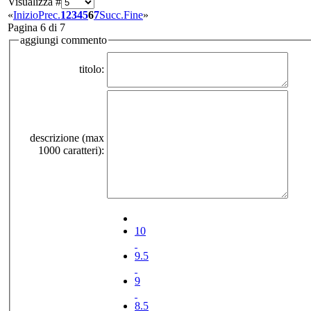
Visualizza #
«
Inizio
Prec.
1
2
3
4
5
6
7
Succ.
Fine
»
Pagina 6 di 7
aggiungi commento
titolo:
descrizione (max
1000 caratteri):
10
9.5
9
8.5