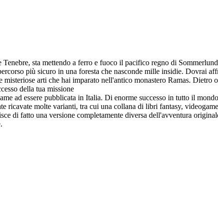
le Tenebre, sta mettendo a ferro e fuoco il pacifico regno di Sommerlund,
percorso più sicuro in una foresta che nasconde mille insidie. Dovrai aff
 misteriose arti che hai imparato nell'antico monastero Ramas. Dietro 
uccesso della tua missione
ame ad essere pubblicata in Italia. Di enorme successo in tutto il mondo, 
ate ricavate molte varianti, tra cui una collana di libri fantasy, videog
uisce di fatto una versione completamente diversa dell'avventura original
.