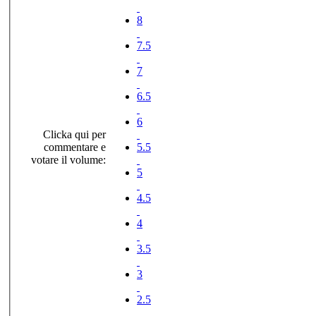
8
7.5
7
6.5
6
Clicka qui per
commentare e
5.5
votare il volume:
5
4.5
4
3.5
3
2.5