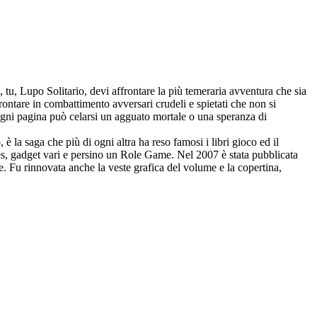
 tu, Lupo Solitario, devi affrontare la più temeraria avventura che sia
rontare in combattimento avversari crudeli e spietati che non si
ogni pagina può celarsi un agguato mortale o una speranza di
è la saga che più di ogni altra ha reso famosi i libri gioco ed il
ames, gadget vari e persino un Role Game. Nel 2007 è stata pubblicata
e. Fu rinnovata anche la veste grafica del volume e la copertina,