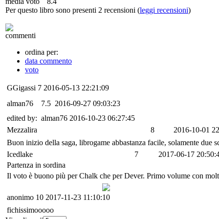
media voto
8.4
Per questo libro sono presenti 2 recensioni (
leggi recensioni
)
commenti
ordina per:
data commento
voto
GGigassi
7
2016-05-13 22:21:09
alman76
7.5
2016-09-27 09:03:23
edited by: alman76 2016-10-23 06:27:45
Mezzalira
8
2016-10-01 22
Buon inizio della saga, librogame abbastanza facile, solamente due sco
Icedlake
7
2017-06-17 20:50:
Partenza in sordina
Il voto è buono più per Chalk che per Dever. Primo volume con molte "
anonimo
10
2017-11-23 11:10:10
fichissimooooo