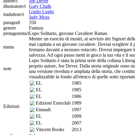
autore/i
Joe Dever
illustratore/i
Gary Chalk
Giulio Lughi
traduttore/i
Judy Moss
paragrafi
350
genere
Fantasy
protagonista/i
Lupo Solitario, giovane Cavaliere Ramas
Mentre un esercito di mostri, al servizio dei Signori del
mai capitata a un giovane cavaliere. Dovrai scegliere il 
trama
fermano davanti a nessuno ostacolo. Dovrai impiegare le
salvezza. Ad ogni passo metti in gioco la tua vita e il s
Lupo Solitario è stata la prima serie della collana Librog
proprio autore, Joe Dever. Dalla storia originale sono st
note
una versione riveduta e ampliata della storia, che costit
visualizzabile in fondo all'elenco di quelle sotto riportate
EL
1985
EL
1985
EL
1986
Edizioni Euroclub
1989
Edizioni
Einaudi
1997
EL
1999
EL
2007
Vincent Books
2013