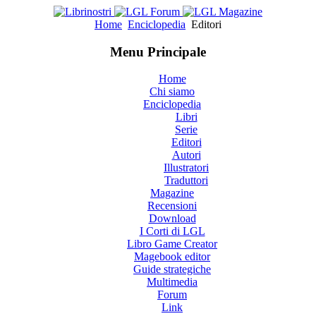
Home
Enciclopedia
Editori
Menu Principale
Home
Chi siamo
Enciclopedia
Libri
Serie
Editori
Autori
Illustratori
Traduttori
Magazine
Recensioni
Download
I Corti di LGL
Libro Game Creator
Magebook editor
Guide strategiche
Multimedia
Forum
Link