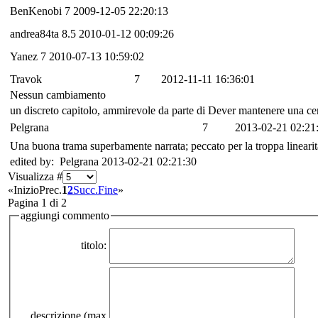
BenKenobi
7
2009-12-05 22:20:13
andrea84ta
8.5
2010-01-12 00:09:26
Yanez
7
2010-07-13 10:59:02
Travok
7
2012-11-11 16:36:01
Nessun cambiamento
un discreto capitolo, ammirevole da parte di Dever mantenere una cert
Pelgrana
7
2013-02-21 02:21
Una buona trama superbamente narrata; peccato per la troppa linearità 
edited by: Pelgrana 2013-02-21 02:21:30
Visualizza #
«
Inizio
Prec.
1
2
Succ.
Fine
»
Pagina 1 di 2
aggiungi commento
titolo:
descrizione (max