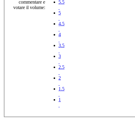
commentare e
5.5
votare il volume:
5
4.5
4
3.5
3
2.5
2
1.5
1