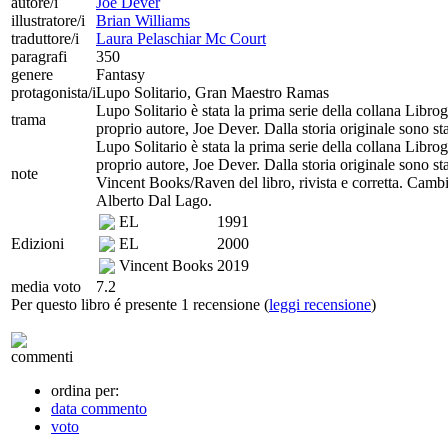
autore/i
Joe Dever
illustratore/i
Brian Williams
traduttore/i
Laura Pelaschiar Mc Court
paragrafi
350
genere
Fantasy
protagonista/i
Lupo Solitario, Gran Maestro Ramas
Lupo Solitario è stata la prima serie della collana Librog
trama
proprio autore, Joe Dever. Dalla storia originale sono st
Lupo Solitario è stata la prima serie della collana Librog
proprio autore, Joe Dever. Dalla storia originale sono st
note
Vincent Books/Raven del libro, rivista e corretta. Cambia
Alberto Dal Lago.
EL
1991
Edizioni
EL
2000
Vincent Books
2019
media voto
7.2
Per questo libro é presente 1 recensione (
leggi recensione
)
commenti
ordina per:
data commento
voto