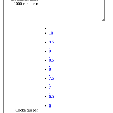
1000 caratteri):
10
9.5
9
8.5
8
7.5
7
6.5
6
Clicka qui per