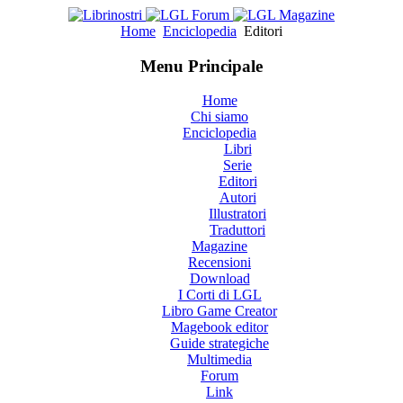
Home
Enciclopedia
Editori
Menu Principale
Home
Chi siamo
Enciclopedia
Libri
Serie
Editori
Autori
Illustratori
Traduttori
Magazine
Recensioni
Download
I Corti di LGL
Libro Game Creator
Magebook editor
Guide strategiche
Multimedia
Forum
Link