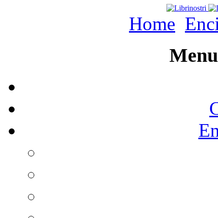
Home
Enc
Menu 
C
En