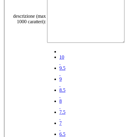
descrizione (max
1000 caratteri):
10
9.5
9
8.5
8
7.5
7
6.5