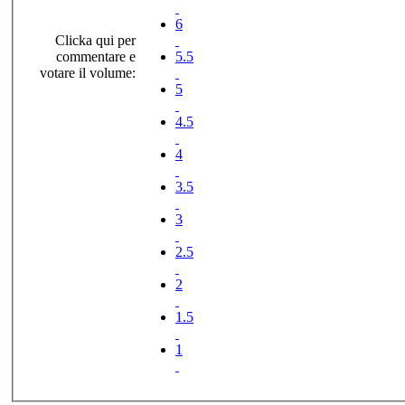
6
Clicka qui per
commentare e
5.5
votare il volume:
5
4.5
4
3.5
3
2.5
2
1.5
1