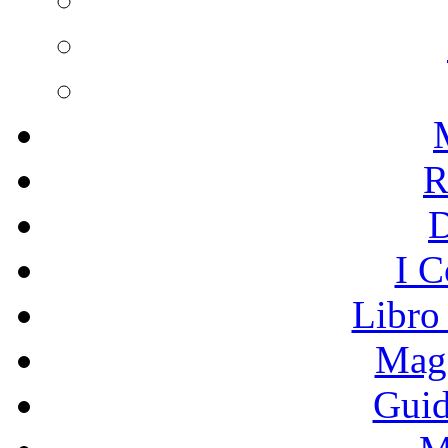
R
I C
Libro
Mage
Guid