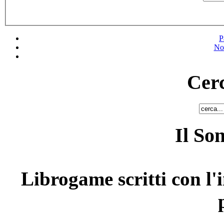
P
No
Cerc
Il So
Librogame scritti con l'i