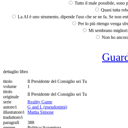
Tutto il male possibile, sono p
Quasi tutta rob
La AI è uno strumento, dipende l'uso che se ne fa. Se non ent
Per lo più ritengo venga sfru
Mi sembrano migliori d
Non ho ancora 
Guarda
dettaglio libro
titolo
Il Presidente del Consiglio sei Tu
volume
1
titolo
Il Presidente del Consiglio sei Tu
originale
serie
Reality Game
autore/i
G and L (pseudonimi)
illustratore/i
Mattia Simone
traduttore/i
paragrafi
388
genere
Politico/Avventura