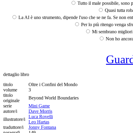
Tutto il male possibile, sono p
Quasi tutta rob
La AI è uno strumento, dipende l'uso che se ne fa. Se non ent
Per lo più ritengo venga sfru
Mi sembrano migliori d
Non ho ancora 
Guarda
dettaglio libro
titolo
Oltre i Confini del Mondo
volume
3
titolo
Beyond World Boundaries
originale
serie
Mini Game
autore/i
Dave Morris
Luca Rovelli
illustratore/i
Leo Hartas
traduttore/i
Jonny Fontana
paragrafi
149