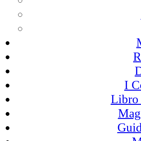
R
I C
Libro
Mage
Guid