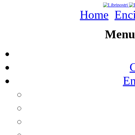
Home
Enc
Menu 
C
En