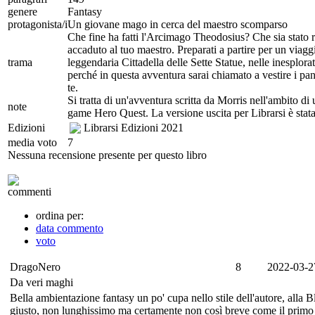
genere
Fantasy
protagonista/i
Un giovane mago in cerca del maestro scomparso
Che fine ha fatti l'Arcimago Theodosius? Che sia stato r
accaduto al tuo maestro. Preparati a partire per un viagg
trama
leggendaria Cittadella delle Sette Statue, nelle inesplorat
perché in questa avventura sarai chiamato a vestire i pa
te.
Si tratta di un'avventura scritta da Morris nell'ambito di
note
game Hero Quest. La versione uscita per Librarsi è stata
Edizioni
Librarsi Edizioni
2021
media voto
7
Nessuna recensione presente per questo libro
commenti
ordina per:
data commento
voto
DragoNero
8
2022-03-2
Da veri maghi
Bella ambientazione fantasy un po' cupa nello stile dell'autore, all
giusto, non lunghissimo ma certamente non così breve come il primo 