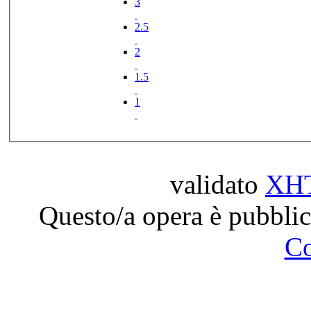
3
2.5
2
1.5
1
validato
XH
Questo/a opera è pubblic
C