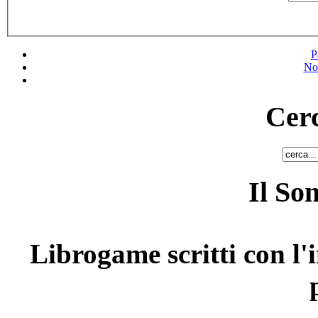
P
No
Cerc
Il So
Librogame scritti con l'i