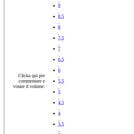
9
8.5
8
7.5
7
6.5
6
Clicka qui per
commentare e
5.5
votare il volume:
5
4.5
4
3.5