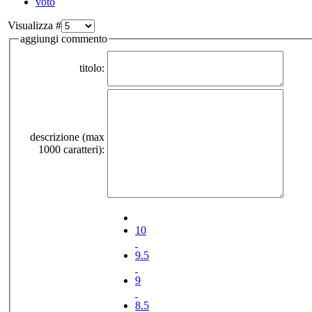
voto
Visualizza #
aggiungi commento
titolo:
descrizione (max
1000 caratteri):
10
9.5
9
8.5