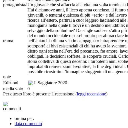
protagonista/i
Un giovane che si affaccia alla vita una volta terminata 
Hai diciannove anni, il liceo appena concluso, il futuro d
giovanili, o tenterai qualcosa di più «serio» e dal lavo
ricerca all’estero, partirai a cuor leggero lasciandoti al
monogama nella quale ti trovi è un destino ineludibile; no
selvaggio della solitudine? Da single sarà senz’altro più
del mondo occidentale o se sei pronto per abbracciare in t
trama
nell’autarchia di una vita in campagna o intraprendere un
sottoporrà ai bivi esistenziali di chi ha avuto la sventu
dietro ogni scelta nell’era del precariato, fra amore, lavo
obbligati, le decisioni sofferte, le scoperte cruciali, Ca
storia collettiva di questi decenni: i turbolenti anni scol
improbabili reinvenzioni lavorative, la fine degli ideali.
possibile ricostruire l’immagine sfuggente di una generaz
note
Edizioni
Il Saggiatore
2020
media voto
0
Per questo libro é presente 1 recensione (
leggi recensione
)
commenti
ordina per:
data commento