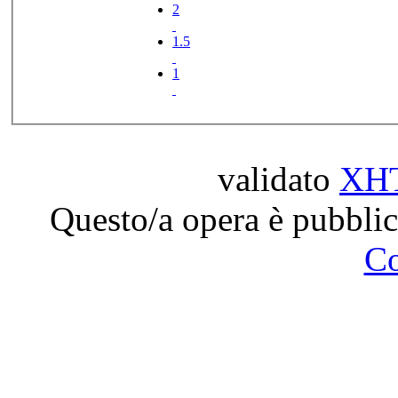
2
1.5
1
validato
XH
Questo/a opera è pubblic
C