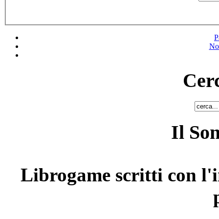
P
No
Cerc
Il So
Librogame scritti con l'i