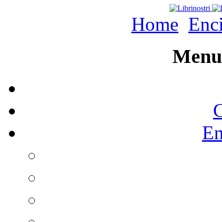
Home
Enc
Menu 
C
En