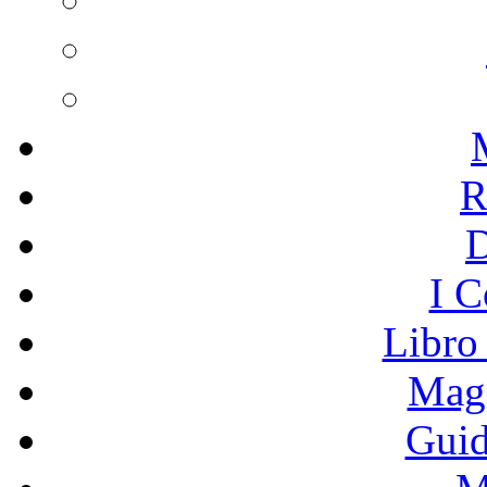
R
I C
Libro
Mage
Guid