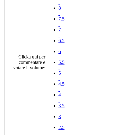
8
7.5
7
6.5
6
Clicka qui per
commentare e
5.5
votare il volume:
5
4.5
4
3.5
3
2.5