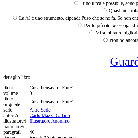
Tutto il male possibile, sono p
Quasi tutta rob
La AI è uno strumento, dipende l'uso che se ne fa. Se non ent
Per lo più ritengo venga sfru
Mi sembrano migliori d
Non ho ancora 
Guarda
dettaglio libro
titolo
Cosa Pensavi di Fare?
volume
0
titolo
Cosa Pensavi di Fare?
originale
serie
Altre Serie
autore/i
Carlo Mazza Galanti
illustratore/i
Illustratore Anonimo
traduttore/i
paragrafi
46
genere
Reality/Contemporaneo