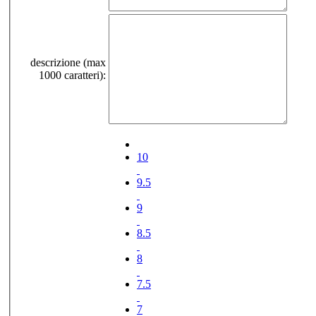
descrizione (max
1000 caratteri):
10
9.5
9
8.5
8
7.5
7