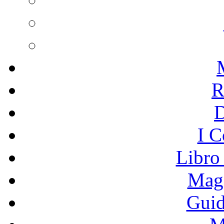
R
I C
Libro
Mage
Guid