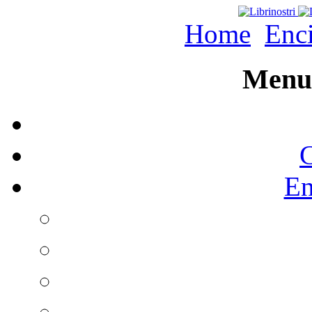
Home
Enc
Menu 
C
En