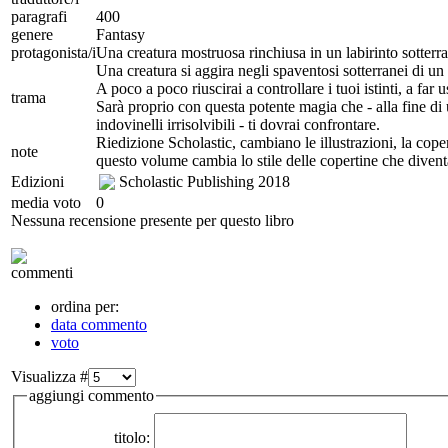
paragrafi
400
genere
Fantasy
protagonista/i
Una creatura mostruosa rinchiusa in un labirinto sotterr
Una creatura si aggira negli spaventosi sotterranei di un l
A poco a poco riuscirai a controllare i tuoi istinti, a fa
trama
Sarà proprio con questa potente magia che - alla fine di u
indovinelli irrisolvibili - ti dovrai confrontare.
Riedizione Scholastic, cambiano le illustrazioni, la cope
note
questo volume cambia lo stile delle copertine che diven
Edizioni
Scholastic Publishing
2018
media voto
0
Nessuna recensione presente per questo libro
commenti
ordina per:
data commento
voto
Visualizza #
aggiungi commento
titolo: