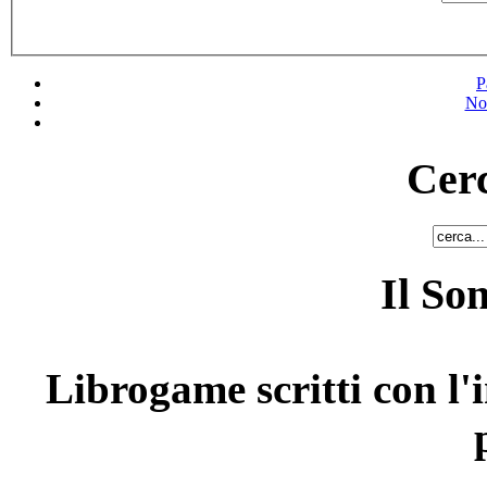
P
No
Cerc
Il So
Librogame scritti con l'i