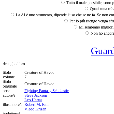
Tutto il male possibile, sono p
Quasi tutta rob
La AI è uno strumento, dipende l'uso che se ne fa. Se non ent
Per lo più ritengo venga sfru
Mi sembrano migliori d
Non ho ancora 
Guarda
dettaglio libro
titolo
Creature of Havoc
volume
7
titolo
Creature of Havoc
originale
serie
Fighting Fantasy Scholastic
autore/i
Steve Jackson
Leo Hartas
illustratore/i
Robert M. Ball
Vlado Krizan
traduttore/i