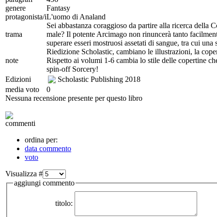
genere
Fantasy
protagonista/i
L'uomo di Analand
Sei abbastanza coraggioso da partire alla ricerca della Co
trama
male? Il potente Arcimago non rinuncerà tanto facilmente
superare esseri mostruosi assetati di sangue, tra cui un
Riedizione Scholastic, cambiano le illustrazioni, la cope
note
Rispetto ai volumi 1-6 cambia lo stile delle copertine c
spin-off Sorcery!
Edizioni
Scholastic Publishing
2018
media voto
0
Nessuna recensione presente per questo libro
commenti
ordina per:
data commento
voto
Visualizza #
aggiungi commento
titolo: