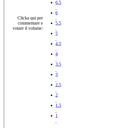
6.5
6
Clicka qui per
commentare e
5.5
votare il volume:
5
4.5
4
3.5
3
2.5
2
1.5
1