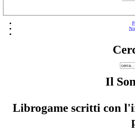
P
No
Cerc
Il So
Librogame scritti con l'i