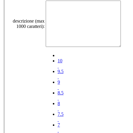
descrizione (max
1000 caratteri):
10
9.5
9
8.5
8
7.5
7