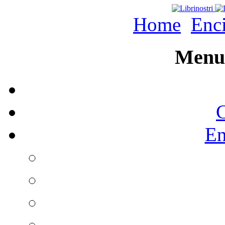
Home
Enc
Menu 
C
En