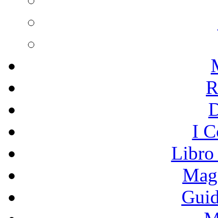
R
I C
Libro
Mage
Guid