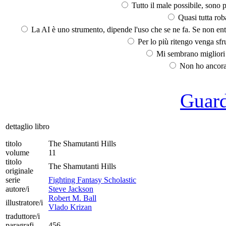
Tutto il male possibile, sono p
Quasi tutta rob
La AI è uno strumento, dipende l'uso che se ne fa. Se non ent
Per lo più ritengo venga sfru
Mi sembrano migliori d
Non ho ancora 
Guarda
dettaglio libro
titolo
The Shamutanti Hills
volume
11
titolo
The Shamutanti Hills
originale
serie
Fighting Fantasy Scholastic
autore/i
Steve Jackson
Robert M. Ball
illustratore/i
Vlado Krizan
traduttore/i
paragrafi
456