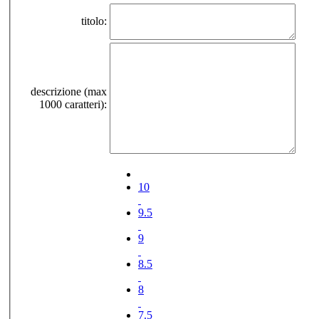
titolo:
descrizione (max
1000 caratteri):
10
9.5
9
8.5
8
7.5