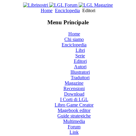
Home
Enciclopedia
Editori
Menu Principale
Home
Chi siamo
Enciclopedia
Libri
Serie
Editori
Autori
Illustratori
Traduttori
Magazine
Recensioni
Download
I Corti di LGL
Libro Game Creator
Magebook editor
Guide strategiche
Multimedia
Forum
Link