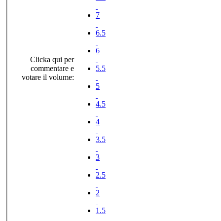
7
6.5
6
Clicka qui per
commentare e
5.5
votare il volume:
5
4.5
4
3.5
3
2.5
2
1.5