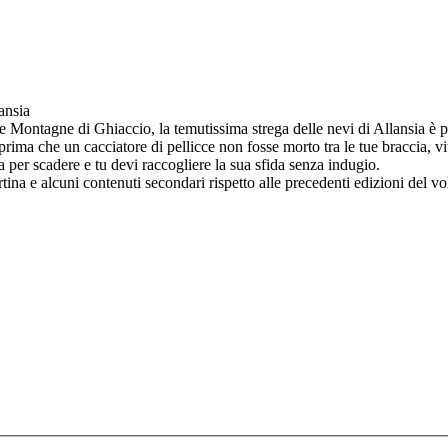
ansia
e Montagne di Ghiaccio, la temutissima strega delle nevi di Allansia è pr
rima che un cacciatore di pellicce non fosse morto tra le tue braccia, vit
a per scadere e tu devi raccogliere la sua sfida senza indugio.
rtina e alcuni contenuti secondari rispetto alle precedenti edizioni del v