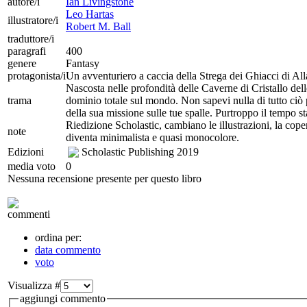
autore/i
Ian Livingstone
Leo Hartas
illustratore/i
Robert M. Ball
traduttore/i
paragrafi
400
genere
Fantasy
protagonista/i
Un avventuriero a caccia della Strega dei Ghiacci di All
Nascosta nelle profondità delle Caverne di Cristallo dell
trama
dominio totale sul mondo. Non sapevi nulla di tutto ciò p
della sua missione sulle tue spalle. Purtroppo il tempo st
Riedizione Scholastic, cambiano le illustrazioni, la cope
note
diventa minimalista e quasi monocolore.
Edizioni
Scholastic Publishing
2019
media voto
0
Nessuna recensione presente per questo libro
commenti
ordina per:
data commento
voto
Visualizza #
aggiungi commento