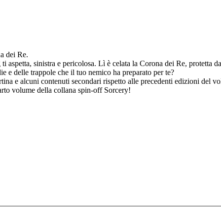
a dei Re.
i aspetta, sinistra e pericolosa. Lì è celata la Corona dei Re, protetta d
die e delle trappole che il tuo nemico ha preparato per te?
rtina e alcuni contenuti secondari rispetto alle precedenti edizioni del v
arto volume della collana spin-off Sorcery!