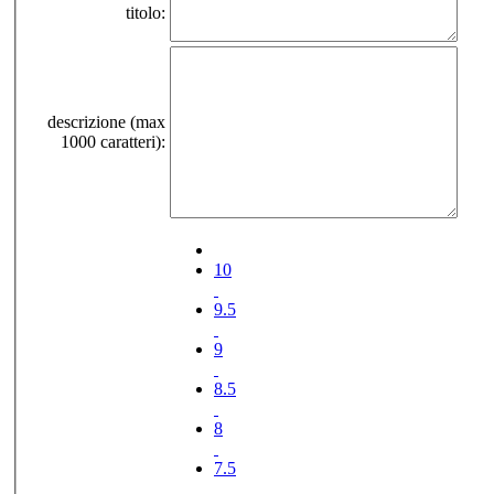
titolo:
descrizione (max
1000 caratteri):
10
9.5
9
8.5
8
7.5