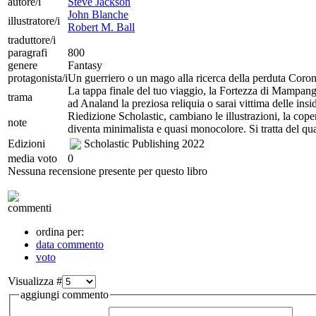
autore/i
Steve Jackson
John Blanche
illustratore/i
Robert M. Ball
traduttore/i
paragrafi
800
genere
Fantasy
protagonista/i
Un guerriero o un mago alla ricerca della perduta Coron
La tappa finale del tuo viaggio, la Fortezza di Mampang t
trama
ad Analand la preziosa reliquia o sarai vittima delle insi
Riedizione Scholastic, cambiano le illustrazioni, la cope
note
diventa minimalista e quasi monocolore. Si tratta del qu
Edizioni
Scholastic Publishing
2022
media voto
0
Nessuna recensione presente per questo libro
commenti
ordina per:
data commento
voto
Visualizza #
aggiungi commento