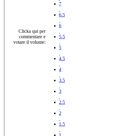
7
6.5
6
Clicka qui per
commentare e
5.5
votare il volume:
5
4.5
4
3.5
3
2.5
2
1.5
1