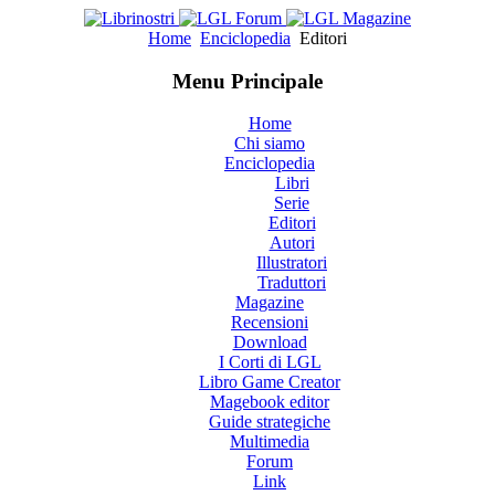
Home
Enciclopedia
Editori
Menu Principale
Home
Chi siamo
Enciclopedia
Libri
Serie
Editori
Autori
Illustratori
Traduttori
Magazine
Recensioni
Download
I Corti di LGL
Libro Game Creator
Magebook editor
Guide strategiche
Multimedia
Forum
Link