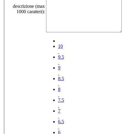
descrizione (max
1000 caratteri):
10
9.5
9
8.5
8
7.5
7
6.5
6