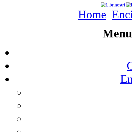
Home
Enc
Menu 
C
En