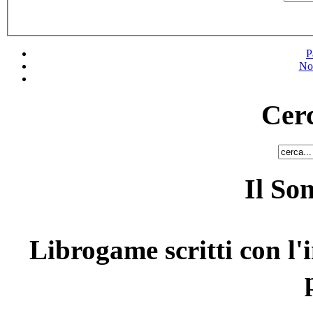
P
No
Cerc
Il So
Librogame scritti con l'i