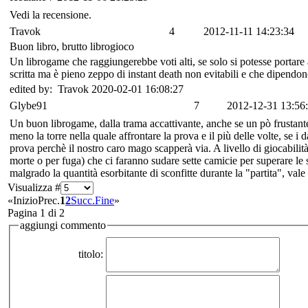
Vedi la recensione.
Travok
4
2012-11-11 14:23:34
Buon libro, brutto librogioco
Un librogame che raggiungerebbe voti alti, se solo si potesse portare
scritta ma è pieno zeppo di instant death non evitabili e che dipen
edited by: Travok 2020-02-01 16:08:27
Glybe91
7
2012-12-31 13:56
Un buon librogame, dalla trama accattivante, anche se un pò frustan
meno la torre nella quale affrontare la prova e il più delle volte, se 
prova perchè il nostro caro mago scapperà via. A livello di giocabilità
morte o per fuga) che ci faranno sudare sette camicie per superare le 
malgrado la quantità esorbitante di sconfitte durante la "partita", vale 
Visualizza #
«
Inizio
Prec.
1
2
Succ.
Fine
»
Pagina 1 di 2
aggiungi commento
titolo: