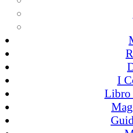
R
I C
Libro
Mage
Guid