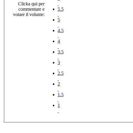
Clicka qui per
commentare e
5.5
votare il volume:
5
4.5
4
3.5
3
2.5
2
1.5
1