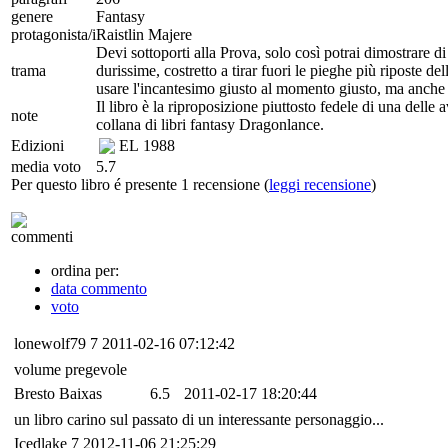
genere
Fantasy
protagonista/i
Raistlin Majere
Devi sottoporti alla Prova, solo così potrai dimostrare 
trama
durissime, costretto a tirar fuori le pieghe più riposte de
usare l'incantesimo giusto al momento giusto, ma anche e
Il libro è la riproposizione piuttosto fedele di una delle
note
collana di libri fantasy Dragonlance.
Edizioni
EL
1988
media voto
5.7
Per questo libro é presente 1 recensione (
leggi recensione
)
commenti
ordina per:
data commento
voto
lonewolf79
7
2011-02-16 07:12:42
volume pregevole
Bresto Baixas
6.5
2011-02-17 18:20:44
un libro carino sul passato di un interessante personaggio...
Icedlake
7
2012-11-06 21:25:29