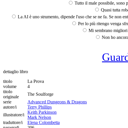
Tutto il male possibile, sono p
Quasi tutta rob
La AI è uno strumento, dipende l'uso che se ne fa. Se non ent
Per lo più ritengo venga sfru
Mi sembrano migliori d
Non ho ancora 
Guarda
dettaglio libro
titolo
La Prova
volume
4
titolo
The Soulforge
originale
serie
Advanced Dungeons & Dragons
autore/i
Terry Phillips
Keith Parkinson
illustratore/i
Mark Nelson
traduttore/i
Elena Colombetta
paragrafi
206