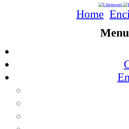
Home
Enc
Menu 
C
En