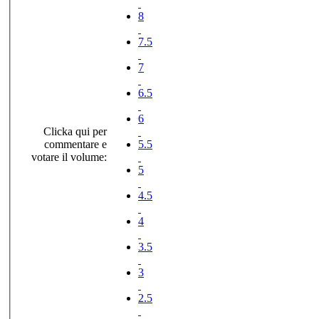
8
7.5
7
6.5
6
Clicka qui per
commentare e
5.5
votare il volume:
5
4.5
4
3.5
3
2.5