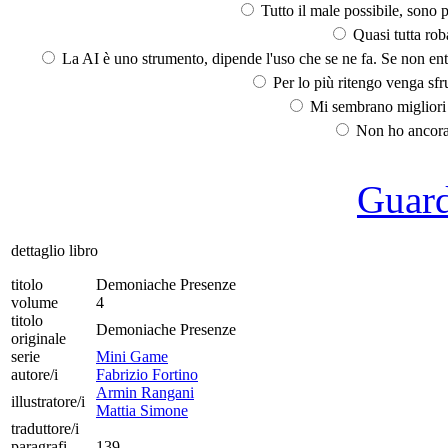
Tutto il male possibile, sono p
Quasi tutta rob
La AI è uno strumento, dipende l'uso che se ne fa. Se non ent
Per lo più ritengo venga sfru
Mi sembrano migliori d
Non ho ancora 
Guarda
dettaglio libro
titolo
Demoniache Presenze
volume
4
titolo
Demoniache Presenze
originale
serie
Mini Game
autore/i
Fabrizio Fortino
Armin Rangani
illustratore/i
Mattia Simone
traduttore/i
paragrafi
139