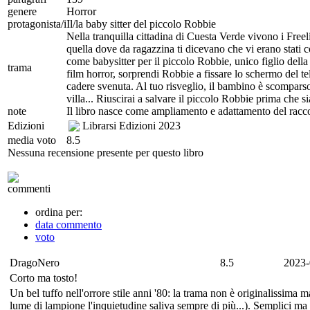
genere
Horror
protagonista/i
Il/la baby sitter del piccolo Robbie
Nella tranquilla cittadina di Cuesta Verde vivono i Freeli
quella dove da ragazzina ti dicevano che vi erano stati 
come babysitter per il piccolo Robbie, unico figlio della
trama
film horror, sorprendi Robbie a fissare lo schermo del te
cadere svenuta. Al tuo risveglio, il bambino è scomparso
villa... Riuscirai a salvare il piccolo Robbie prima che si
note
Il libro nasce come ampliamento e adattamento del racc
Edizioni
Librarsi Edizioni
2023
media voto
8.5
Nessuna recensione presente per questo libro
commenti
ordina per:
data commento
voto
DragoNero
8.5
2023-
Corto ma tosto!
Un bel tuffo nell'orrore stile anni '80: la trama non è originalissima ma
lume di lampione l'inquietudine saliva sempre di più...). Semplici ma 