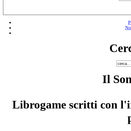
P
No
Cerc
Il So
Librogame scritti con l'i