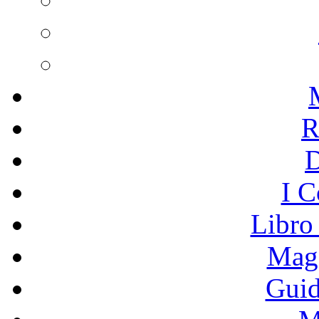
R
I C
Libro
Mage
Guid