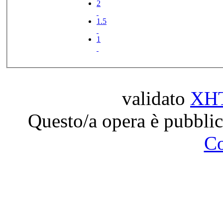
2
1.5
1
validato
XH
Questo/a opera è pubblic
C