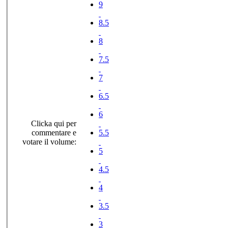
9
8.5
8
7.5
7
6.5
6
Clicka qui per
commentare e
5.5
votare il volume:
5
4.5
4
3.5
3