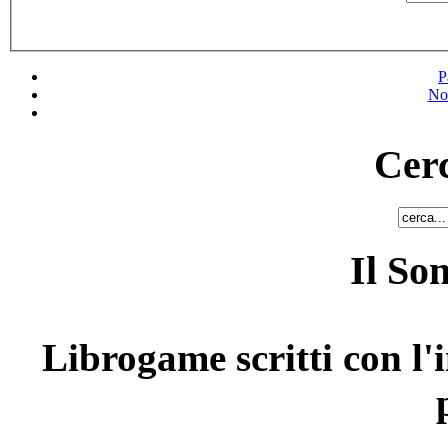
P
No
Cerc
Il So
Librogame scritti con l'i