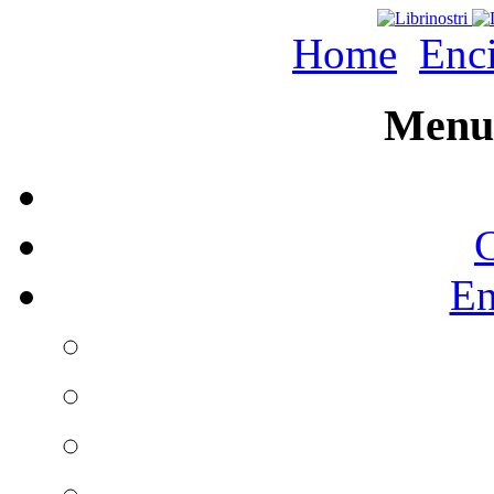
Home
Enc
Menu 
C
En