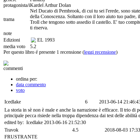
protagonista/i
Kardel Arthur Dolan
Nel Ducato di Pembrook, di cui tu sei l'erede, sono state
della Conoscenza. Soltanto con il loro aiuto tuo padre, il 
trama
Troll che tengono sotto assedio il castello. E' tuo compito
ti riserva.
note
Edizioni
EL
1993
media voto
5.2
Per questo libro é presente 1 recensione (
leggi recensione
)
commenti
ordina per:
data commento
voto
Icedlake
6
2013-06-14 21:46:4
La storia in sè non è male e anche la narrazione è efficace. Il trio d
principale pecca risiede nella troppa dipendenza dai test delle abilità 
edited by: Icedlake 2013-06-16 21:52:30
Travok
4.5
2018-08-03 17:33
FRUSTRANTE