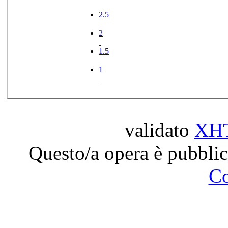
2.5
2
1.5
1
validato
XH
Questo/a opera è pubblic
C