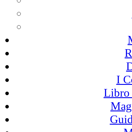
R
I C
Libro
Mage
Guid