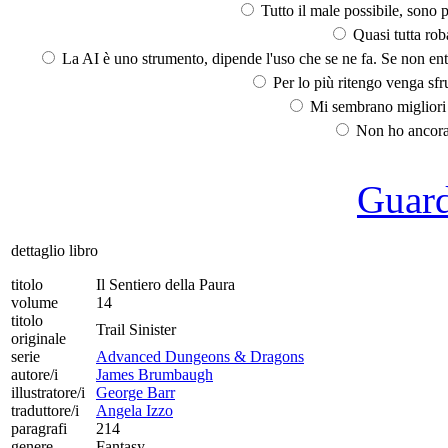
Tutto il male possibile, sono p
Quasi tutta rob
La AI è uno strumento, dipende l'uso che se ne fa. Se non ent
Per lo più ritengo venga sfru
Mi sembrano migliori d
Non ho ancora 
Guarda
dettaglio libro
titolo
Il Sentiero della Paura
volume
14
titolo
Trail Sinister
originale
serie
Advanced Dungeons & Dragons
autore/i
James Brumbaugh
illustratore/i
George Barr
traduttore/i
Angela Izzo
paragrafi
214
genere
Fantasy