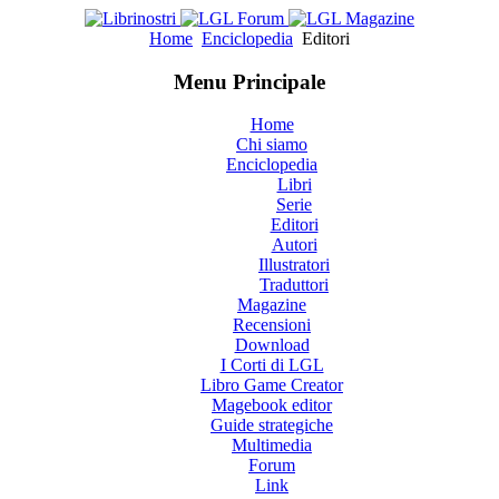
Home
Enciclopedia
Editori
Menu Principale
Home
Chi siamo
Enciclopedia
Libri
Serie
Editori
Autori
Illustratori
Traduttori
Magazine
Recensioni
Download
I Corti di LGL
Libro Game Creator
Magebook editor
Guide strategiche
Multimedia
Forum
Link