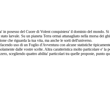
a' in posesso del Cuore di Volent conquistera' il dominio del mondo. Si 
stato larvale. Su un pianeta Terra ormai attanagliato nella morsa dei ghi
one che riguarda la tua vita, ma anche le sorti dell'universo.
r facendo uso di un Foglio d'Avventura con alcune statistiche tipicamente
amente dalle vostre scelte. Altra caratteristica molto particolare e' la pos
ro, scegliendo quattro abilita' particolari tra quelle proposte, punto que