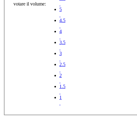
votare il volume:
5
4.5
4
3.5
3
2.5
2
1.5
1