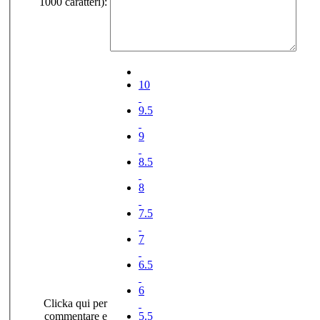
1000 caratteri):
10
9.5
9
8.5
8
7.5
7
6.5
6
Clicka qui per
commentare e
5.5