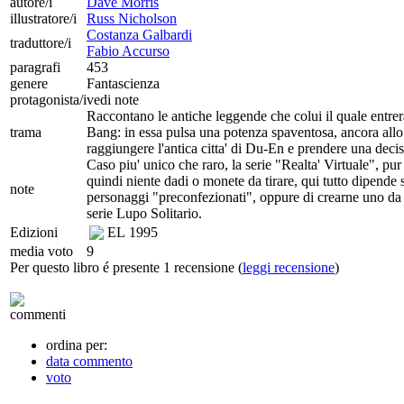
autore/i
Dave Morris
illustratore/i
Russ Nicholson
Costanza Galbardi
traduttore/i
Fabio Accurso
paragrafi
453
genere
Fantascienza
protagonista/i
vedi note
Raccontano le antiche leggende che colui il quale entrer
trama
Bang: in essa pulsa una potenza spaventosa, ancora allo 
raggiungere l'antica citta' di Du-En e prendere una decisi
Caso piu' unico che raro, la serie "Realta' Virtuale", pu
quindi niente dadi o monete da tirare, qui tutto dipende sol
note
personaggi "preconfezionati", oppure di crearne uno da ze
serie Lupo Solitario.
Edizioni
EL
1995
media voto
9
Per questo libro é presente 1 recensione (
leggi recensione
)
commenti
ordina per:
data commento
voto