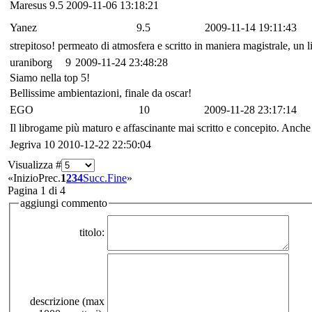
Maresus
9.5
2009-11-06 13:18:21
Yanez
9.5
2009-11-14 19:11:43
strepitoso! permeato di atmosfera e scritto in maniera magistrale, un l
uraniborg
9
2009-11-24 23:48:28
Siamo nella top 5!
Bellissime ambientazioni, finale da oscar!
EGO
10
2009-11-28 23:17:14
Il librogame più maturo e affascinante mai scritto e concepito. Anche
Jegriva
10
2010-12-22 22:50:04
Visualizza #
«
Inizio
Prec.
1
2
3
4
Succ.
Fine
»
Pagina 1 di 4
aggiungi commento
titolo:
descrizione (max