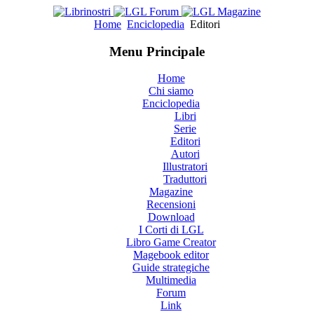
Home
Enciclopedia
Editori
Menu Principale
Home
Chi siamo
Enciclopedia
Libri
Serie
Editori
Autori
Illustratori
Traduttori
Magazine
Recensioni
Download
I Corti di LGL
Libro Game Creator
Magebook editor
Guide strategiche
Multimedia
Forum
Link