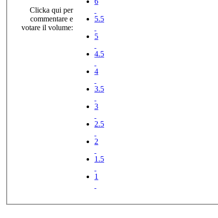
6
Clicka qui per
commentare e
5.5
votare il volume:
5
4.5
4
3.5
3
2.5
2
1.5
1