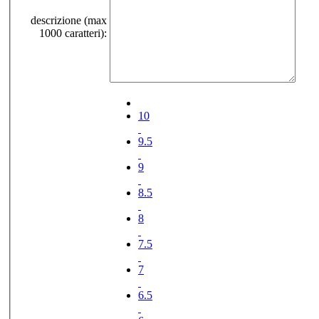
descrizione (max
1000 caratteri):
10
9.5
9
8.5
8
7.5
7
6.5