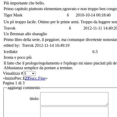
Più importante che bello.
Primo capitolo piuttosto elementare,sgravato e non troppo ben conge
Tiger Mask
6
2010-10-14 00:18:40
Un pò troppo facile. Ottimo per le prime armi. Troppo da leggere senza
Travok
6
2012-11-11 14:40:2
Un Brennan allo sbaraglio
Primo libro della serie, il peggiore, ma comunque divertente nonostant
edited by: Travok 2012-11-14 16:49:19
Icedlake
6.5
Ironia e poco più
Il fatto che il prologo/regolamento e l'epilogo mi siano piaciuti più 
Abbastanza semplice da portare a termine.
Visualizza #
«
Inizio
Prec.
1
2
3
Succ.
Fine
»
Pagina 1 di 3
aggiungi commento
titolo: