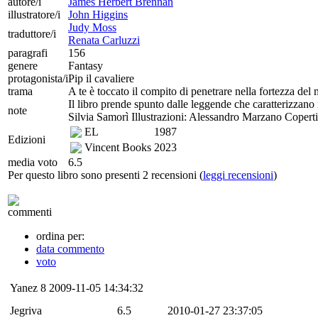
autore/i
James Herbert Brennan
illustratore/i
John Higgins
Judy Moss
traduttore/i
Renata Carluzzi
paragrafi
156
genere
Fantasy
protagonista/i
Pip il cavaliere
trama
A te è toccato il compito di penetrare nella fortezza del
Il libro prende spunto dalle leggende che caratterizzano 
note
Silvia Samorì Illustrazioni: Alessandro Marzano Copert
EL
1987
Edizioni
Vincent Books
2023
media voto
6.5
Per questo libro sono presenti 2 recensioni (
leggi recensioni
)
commenti
ordina per:
data commento
voto
Yanez
8
2009-11-05 14:34:32
Jegriva
6.5
2010-01-27 23:37:05